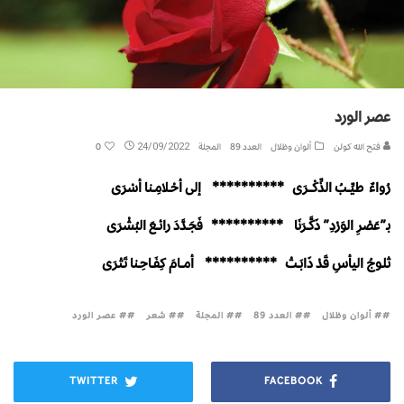
عصر الورد
فتح الله كولن
ألوان وظلال
العدد 89
المجلة
24/09/2022
0
رُواءٌ طـيِّـــبُ الذِّكْــــرَى ********** إلى أحْــلامِــنا أسْرَى
بـ”عَصْرِ الوَرْدِ” ذَكَّــرَنَا ********** فَجَــدَّدَ رائـــعَ البُشْرَى
ثلـوجُ اليأسِ قَدْ ذَابَــتْ ********** أمـــامَ كِفَــاحِــنا تَـتْرَى
# ألوان وظلال
# العدد 89
# المجلة
# شعر
# عصر الورد
TWITTER
FACEBOOK