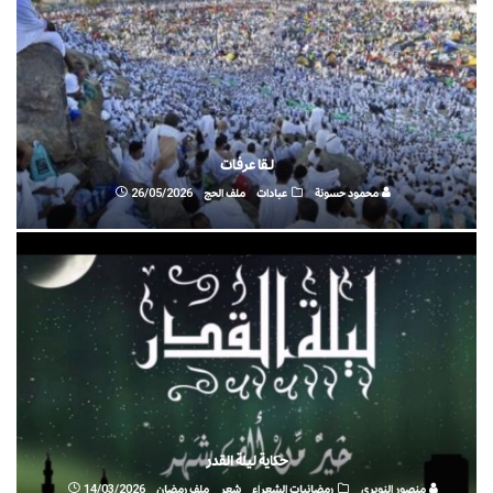
لــقا عرفـات
محمود حسونة
عبادات
ملف الحج
26/05/2026
حكاية ليلة القدر
منصور النويري
رمضانيات الشعراء
شعر
ملف رمضان
14/03/2026