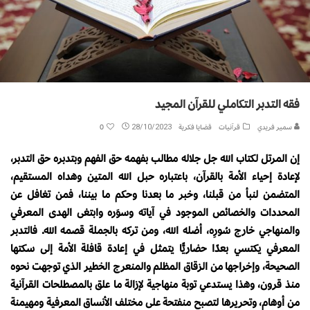
فقه التدبر التكاملي للقرآن المجيد
سمير فريدي
قرآنيات
قضايا فكرية
28/10/2023
0
إن المرتل لكتاب الله جل جلاله مطالب بفهمه حق الفهم وبتدبره حق التدبر،
لإعادة إحياء الأمة بالقرآن، باعتباره حبل الله المتين وهداه المستقيم،
المتضمن لنبأ من قبلنا، وخبر ما بعدنا وحكم ما بيننا، فمن تغافل عن
المحددات والخصائص الموجود في آياته وسوَره وابتغى الهدى المعرفي
والمنهاجي خارج سُورِه، أضله الله، ومن تركه بالجملة قصمه الله. فالتدبر
المعرفي يكتسي بعدًا حضاريًّا يتمثل في إعادة قافلة الأمة إلى سكتها
الصحيحة، وإخراجها من الزقاق المظلم والمنعرج الخطير الذي توجهت نحوه
منذ قرون، وهذا يستدعي توبة منهاجية لإزالة ما علق بالمصطلحات القرآنية
من أوهام، وتحريرها لتصبح منفتحة على مختلف الأنساق المعرفية ومهيمنة