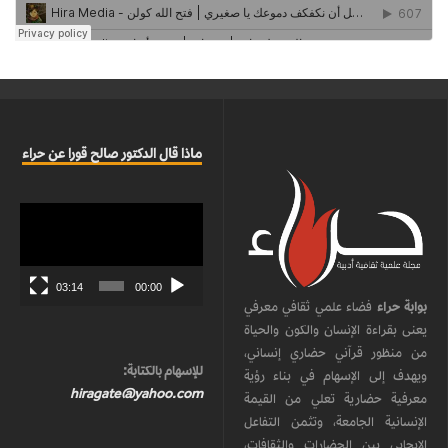
ماذا قال الدكتور صالح قورا عن حراء
مشغل
الفيديو
03:14
00:00
بوابة حراء
فضاء علمي ثقافي معرفي
يعنى بقراءة الإنسان والكون والحياة
من منظور قرآني حضاري إنساني،
للإسهام بالكتابة:
ويهدف إلى الإسهام في بناء رؤية
hiragate@yahoo.com
معرفية حضارية تعلي من القيمة
الإنسانية الجامعة، وتثمن التفاعل
الإيجابي بين الحضارات والثقافات،