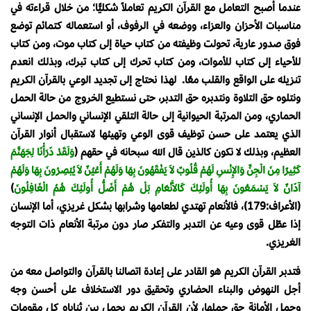
عندما أصبح التعامل مع القرآن الكريم تعاملاً شكليًّا؛ من خلال قراءته في
مناسبات الأحزان والعزاء، ووضعه في الرفوف، أو استعماله كتمائم توضع
فوق صدور عارية، تحولت وظيفته من كتاب حياة إلى كتاب موت، ومن كتاب
للأحياء إلى كتاب للأموات، ومن كتاب تحرك إلى كتاب تبرك، وبذلك انعدم
تنزيله على الواقع والقلب معًا. لهذا نحتاج إلى تجديد الوعي بالقرآن الكريم
ونتلوه حق التلاوة ونتدبره حق التدبر، حتى نستطيع الخروج من حالة الحمل
الحماري، ومن المرتبة الحيوانية إلى حالة التلقي الإنساني والحمل الإنساني
الذي يعتمد على حسن توظيف قوى الوعي وتهيئها لاستقبال أنوار القرآن
العظيم، وبذلك لا نكون كالذين قال الله سبحانه في حقهم ﴿
وَلَقَدْ ذَرَأْنَا لِجَهَنَّمَ
كَثِيرًا مِنَ الْجِنِّ وَالإِنْسِ لَهُمْ قُلُوبٌ لاَ يَفْقَهُونَ بِهَا وَلَهُمْ أَعْيُنٌ لاَ يُبْصِرُونَ بِهَا وَلَهُمْ
آذَانٌ لاَ يَسْمَعُونَ بِهَا أُولَئِكَ كَالأَنْعَامِ بَلْ هُمْ أَضَلُّ أُولَئِكَ هُمُ الْغَافِلُونَ
﴾
(الأعراف:179)، فالأنعام تهتدي لطعامها وشرابها بشكل غريزي، أما الإنسان
إذا عطّل قوى وعيه عن التدبر والتفكر صار دون مرتبة الأنعام ذات التوجه
الغريزي.
فتدبر القرآن الكريم هو القادر على إعادة اتصالنا بالقرآن والتواصل معه من
أجل النهوض والبناء الحضاري وتحقيق دور الاستخلاف على أحسن وجه
وحمل الأمانة حق حملها، لأن القرآن الكريم يحمل بين ثناياه كل مقومات