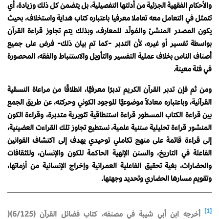
والأحكام الفقهية الجزئية من أدلتها التفصيلية، بل يتضمن كل ذلك وزيادة، أي
تتمثل في التعامل معه تعاملا معرفيا باعتباره كتاب هداية واستخلاف، بحيث
يكون المصدر المنشئ والمُولّد للمعارف، وبذلك يتم تجاوز قراءة القرآن
بواسطة تفسير أو غيره، لأن التدبر -كما تم بيان ذلك- فرض على جميع
أصناف الناس بخلاف عملية التفسير والتأويل والاستنباط والفقه، المحصورة
في فئة معينة.
ومن ثم فإن تدبر القرآن الكريم تدبرًا معرفيًّا، انطلاقًا من مراعاة النسقية
القرآنية، وباعتباره معادلاً موضوعيًّا للوجود الكوني وحركته، عن طريق الجمع
بين قراءة الكتاب المسطور قراءة استنطاقية تثويرية متدبرة، وقراءة الكون
المنشور قراءة تحليلية سننية علمية، نستطيع تجاوز تلك القراءت العضينية،
إلى قراءة قائمة على منهج تكاملي توحيدي يهدف إلى اكتشاف القوانين
الفاعلة في التاريخ، والسنن الإلهية الحاكمة للكون والإنسان، وللثقافات
والحضارات، بغية تحقيق الفاعلية العمرانية وإخراج الإنسانية من أزماتها،
وتقويم مسارها الحضاري وتحديد وجهتها.
[1]
أخرجه ابن أبي شيبة في مصنفه، كتاب فضائل القرآن (6/125)(