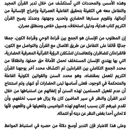
وهذه الأسس والمحددات التي تُستكشف من خلال تدبر القرآن المجيد
والتفاعل معه هي الكفيلة بتحقيق الفاعلية العمرانية وإخراج الإنسانية من
أزماتها، وتقويم مسارها الحضاري وتحديد وجهتها، وعندئذ يصبح القرآن
الكريم كتاب هداية، ودليل استخلاف، وسبيل خلاص ومنطلق عمران.
إن المطلوب من الإنسان هو الجمع بين قراءة الوحي وقراءة الكون، جمعًا
جدليًّا قائمًا على التفاعل عن طريق الاتصال مع القرآن والتواصل مع الكون،
فالقراءتان تتضافران وتتعاضدان لتشكلان الرؤية القرآنية المعرفية الحضارية،
التي بها يهتدي الإنسان المستخلف لحمل الأمانة حق حملها، وانطلاقا من
محدد الجمع التكاملي بين القراءتين تم اكتشاف محدد آخر يوجهنا القرآن
الكريم للعمل بمقتضاه، وهو محدد السنن والقوانين الكونية الفاعلة
والمتحكمة في الوجود، فعلى أساسها تبنى الحضارات أو تنهار، وتم استنتاج
أن عدم تفعيل المسلمين لهذه السنن أو إغفالهم عن استنباطها من خلال
تدبر القرآن والنظر في سير الماضين كان ولا يزال هو سبب تخلفهم، وأن
تقدم غيرهم كان بسبب إعمالهم لهذه النواميس وتفعيلها في واقعهم، لأنها
لا تحابي أحدا بغض النظر عن دينه أو انتمائه.
وعلى هذا الاعتبار فإن التدبر أوسع دلالة من حصره في استنباط المواعظ