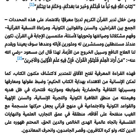
[1]
“كِتَابُ اللَّهِ فِيهِ نَبَأُ مَا قَبْلَكُمْ وَخَبَرُ مَا بَعْدَكُمْ، وَحُكْمُ مَا بَيْنَكُمْ”
.
ومن خلال تدبر القرآن الكريم تدبرًا معرفيًّا بالاعتماد على هذه المحددات –
الجمع بين القراءتين، والسنن والقوانين الكونية، ومراعاة النسقية القرآنية-
وفهم مشكلاتنا وصياغتها وتحويلها لأسئلة، ملتمسين الإجابة في القرآن، نكون
عندئذ مستنطقين ومستشرين له ومثورين لآياته وعندها سوف يعيننا ويقدم
لنا العلاج النافع وسبيل الخروج من الأزمة. لهذا قال ابن مسعود -رضي الله
[2]
عنه-: “مَنْ أَرَادَ الْعِلْمَ فَلْيُثَوِّرِ الْقُرْآنَ، فَإِنَّ فِيهِ عَلْمَ الْأَوَّلِينَ وَالْآخِرِينَ”
.
فهذه القراءة المعرفية تفتح الآفاق للمتدبر لاكتشاف مكنون الكتاب، كما
تمكن الإنسانية من الاهتداء بهداية الكتاب الحكيم؛ وضبط عقولها ومعارفها
ومسيرتها الثقافية والحضارية بضوابطه وموازينه فتتحرك في ظل هديه
وهيمنته من منطق الظاهرة الكونية والتجربة الإنسانية، والسنن الإلهية
والقواعد الكونية والاجتماعية في منهج قرآني يجعل حركتها منسجمة مع
الغيب منفتحة على آفاقه، منطلقة في عمق التجارب العلمية والنهايات
الفلسفية باتجاه عالمية الهدى الخالص والدين الحق، المحتم ظهوره على
الدين كله، ولو كره الكافرون، وقصر الجامدون، وانحرف المعاندون.