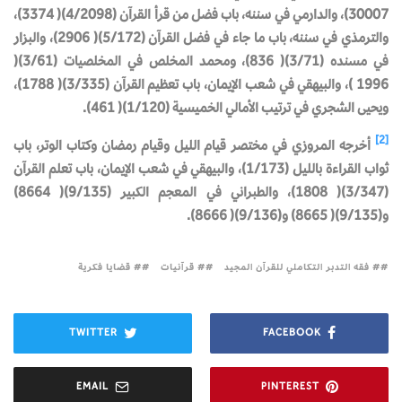
30007)، والدارمي في سننه، باب فضل من قرأ القرآن (4/2098)( 3374)،
والترمذي في سننه، باب ما جاء في فضل القرآن (5/172)( 2906)، والبزار
في مسنده (3/71)( 836)، ومحمد المخلص في المخلصيات (3/61)(
1996 )، والبيهقي في شعب الإيمان، باب تعظيم القرآن (3/335)( 1788)،
ويحيى الشجري في ترتيب الأمالي الخميسية (1/120)( 461).
[2]
أخرجه المروزي في مختصر قيام الليل وقيام رمضان وكتاب الوتر، باب
ثواب القراءة بالليل (1/173)، والبيهقي في شعب الإيمان، باب تعلم القرآن
(3/347)( 1808)، والطبراني في المعجم الكبير (9/135)( 8664)
و(9/135)( 8665) و(9/136)( 8666).
# فقه التدبر التكاملي للقرآن المجيد
# قرآنيات
# قضايا فكرية
TWITTER
FACEBOOK
EMAIL
PINTEREST