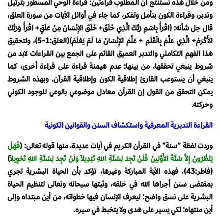
ومن خلال هذه نستنتج أن المطلوب قراءتين: قراءة الوحي المسطور بترتيل
وتدبر، وقراءة الكون بتأمل وتفكر، كما جاء في أوائل الآيات من سورة العلق،
قال جل شأنه: ﴿اقْرَأْ بِاسْمِ رَبِّكَ الَّذِي خَلَقَ+ خَلَقَ الإِنْسَانَ مِنْ عَلَقٍ+ اقْرَأْ وَرَبُّكَ
الأَكْرَمُ+ الَّذِي عَلَّمَ بِالْقَلَمِ + عَلَّمَ الإِنْسَانَ مَا لَمْ يَعْلَمْ﴾(العلق:1-5)، ولتحقيق
هذا الفهم التكاملي والتدبر العميق القائم على الجمع بين القراءات لابد من
شروط ينبغي تحققها، من بينها: عدم هيمنة قراءة على قراءة أخرى، كما
ينبغي أن يستوعب القارئ إطلاقية الكون وإطلاقية القرآن. وبهذه الشروط
يمكن التحقق من القول إن القرآن معادل موضوعي بالوعي للوجود الكوني
وحركته.
القراءة التدبرية المعرفية واستكشاف السنن والقوانين الكونية
وردت لفظة “سنة” في القرآن الكريم في آيات عديدة، منها قوله تعالى: ﴿
فَهَلْ
يَنْظُرُونَ إِلاَّ سُنَّةَ الأَوَّلِينَ فَلَنْ تَجِدَ لِسُنَّةِ اللهِ تَبْدِيلاً وَلَنْ تَجِدَ لِسُنَّةِ اللهِ تَحْوِيلاً
﴾
(فاطر:43)، فهذه الآية المباركة وغيرها، تؤكد بأن الحياة البشرية تجري
بمقتضى سنن أجراها الله في خلقه، وثبتها سبحانه وتعالى لتنظيم الحياة
البشرية على نسق واضح؛ ليعرف الإنسان فيها خطواته، من أين مبتداه وإلى
أين منتهاه؛ لكي يسير على هدى ولا يتخبط في سيره.