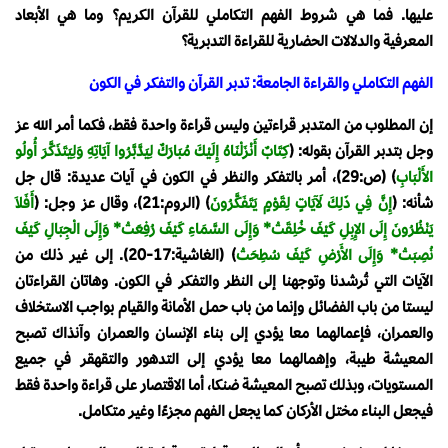
عليها. فما هي شروط الفهم التكاملي للقرآن الكريم؟ وما هي الأبعاد
المعرفية والدلالات الحضارية للقراءة التدبرية؟
الفهم التكاملي والقراءة الجامعة: تدبر القرآن والتفكر في الكون
إن المطلوب من المتدبر قراءتين وليس قراءة واحدة فقط، فكما أمر الله عز
وجل بتدبر القرآن بقوله: ﴿
كِتَابٌ أَنْزَلْنَاهُ إِلَيْكَ مُبَارَكٌ لِيَدَّبَّرُوا آيَاتِهِ وَلِيَتَذَكَّرَ أُولُو
الأَلْبَابِ
﴾ (ص:29)، أمر بالتفكر والنظر في الكون في آيات عديدة: قال جل
شأنه: ﴿
إِنَّ فِي ذَلِكَ لَآيَاتٍ لِقَوْمٍ يَتَفَكَّرُونَ
﴾ (الروم:21)، وقال عز وجل: ﴿
أَفَلاَ
يَنْظُرُونَ إِلَى الإِبِلِ كَيْفَ خُلِقَتْ* وَإِلَى السَّمَاءِ كَيْفَ رُفِعَتْ* وَإِلَى الْجِبَالِ كَيْفَ
نُصِبَتْ* وَإِلَى الأَرْضِ كَيْفَ سُطِحَتْ
﴾ (الغاشية:17-20). إلى غير ذلك من
الآيات التي تُرشدنا وتوجهنا إلى النظر والتفكر في الكون. وهاتان القراءتان
ليستا من باب الفضائل وإنما من باب حمل الأمانة والقيام بواجب الاستخلاف
والعمران، فإعمالهما معا يؤدي إلى بناء الإنسان والعمران وآنذاك تصبح
المعيشة طيبة، وإهمالهما معا يؤدي إلى التدهور والتقهقر في جميع
المستويات، وبذلك تصبح المعيشة ضنكا، أما الاقتصار على قراءة واحدة فقط
فيجعل البناء مختل الأركان كما يجعل الفهم مجزءًا وغير متكامل.