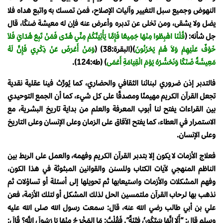
النهوض وجميع سبل التغيير وآليات الإصلاح، فمن تمسك به واتبع هداه فلا
يضل ولا يشقى، ومن تخلى عن تدبره وأعرض عنه فإن له معيشة ضنكًا، قال
جل شأنه: ﴿
قُلْنَا اهْبِطُوا مِنْهَا جَمِيعًا فَإِمَّا يَأْتِيَنَّكُمْ مِنِّي هُدًى فَمَنْ تَبِعَ هُدَايَ فَلاَ
خَوْفٌ عَلَيْهِمْ وَلاَ هُمْ يَحْزَنُونَ
﴾(البقرة:38) ﴿
وَمَنْ أَعْرَضَ عَنْ ذِكْرِي فَإِنَّ لَهُ
مَعِيشَةً ضَنْكًا وَنَحْشُرُهُ يَوْمَ الْقِيَامَةِ أَعْمَى
﴾ (طه:124).
فالتدبر إذن ضروري لبنائنا الثقافي والحضاري، كما يُورِّث فينا عقلية نقدية
تجعل القرآن الكريم مهيمنًا ومصدقًا على كل شيء، كما أن الجمع التوحيدي
بين القراءات يفتح لنا أبوب المعرفة والعلم من بداية تاريخ البشرية، مع
الاستمرار في العطاء، كما يفتح الآفاق على الزمان وعلى الإنسان وعلى التاريخ
وعلى الإنسان.
فعلاج الأزمات لا يكون إلا بتدبر القرآن الكريم وفهمه، والعمل على الربط بين
الناظم المنهجي لآيات الكتاب وللسنن والقوانين المبثوثة في هذا الكون،
وفهم المشكلات والأزمات واستيعابها ثم تحويلها إلى أسئلة أو تساؤلات ثم
نذهب بها لرحاب القرآن ملتمسين الحل لذلك المشكل أو لتلك الأزمة، فعن
علي بن أبي طالب رضي الله عنه، قال: سمعت رسول الله صلى الله عليه
وسلم قال: “أَلَا إِنَّهَا سَتَكُونُ فِتْنَةٌ”. فَقُلْتُ: مَا المَخْرَجُ مِنْهَا يَا رَسُولَ اللَّهِ؟ قَالَ: