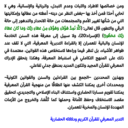
ومن خصائصها الاطراد والثبات وعدم التبدل، والربانية والإنسانية، وهي لا
تحابي أحدًا فمن أخذ بها –بغض النظر عن دينه- أعطته من عطائها وإمكانيتها
التي من شأنها تغيير الأمم والمجتمعات من حالة الانحدار والتدهور إلى حالة
الرقي والتطور، قال تعالى: ﴿
كُلًّا نُمِدُّ هَؤُلاَءِ وَهَؤُلاَءِ مِنْ عَطَاءِ رَبِّكَ وَمَا كَانَ عَطَاءُ
رَبِّكَ مَحْظُورًا
﴾ (الإسراء:20)، ولا سبيل إلى معرفة هذه السنن الخادمة
للإنسان والبانية للعمران إلا بالقراءة التدبرية المعرفية، التي لا تقف عند
ظواهر الأشياء، بل تنظر فيما وراءها لاستخلاص هذه القوانين، معتمدة في
ذلك على المنهج التكاملي في استنباط المعرفة، وهكذا يتحقق الإدراك
المعرفي للقرآن المجيد وللكون المديد بمنطق جدلي تفاعلي.
وبهذين المحددين –الجمع بين القراءتين والسنن والقوانين الكونية-
وبمحددات أخرى يمكننا الكشف عنها انطلاقًا من منهجية القرآن المعرفية
يمكننا تقويم مسارنا الحضاري واستئناف البناء الإصلاحي والتجديدي، لتحقيق
مقصد الاستخلاف وحفظ الأمانة وحملها كما كُلِّفنا، والخروج من الأزمات
المهددة للإنسان والمخربة للعمران.
التدبر المعرفي للقرآن الكريم ودلالاته الحضارية