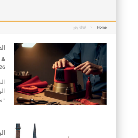
الأسرة في الإسلام: أسس البناء ومقو
كيف ستكون مدن المستقبل؟
Home
ثقافة وفن
ال
د
26
ال
ال
“س
ال