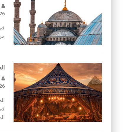
د
26
في 
من 
الخ
س
26
ال
في
الم