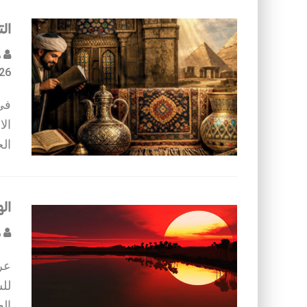
ال
د
26
في
ال
ال
اله
م
عرف
لل
الع