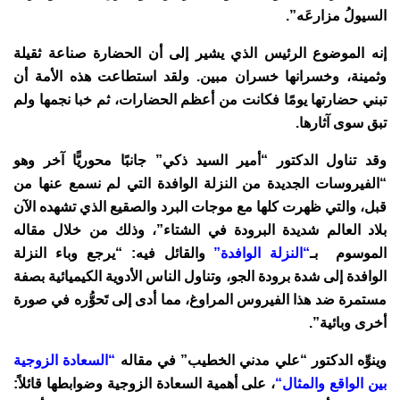
السيولُ مزارعَه”.
إنه الموضوع الرئيس الذي يشير إلى أن الحضارة صناعة ثقيلة
وثمينة، وخسرانها خسران مبين. ولقد استطاعت هذه الأمة أن
تبني حضارتها يومًا فكانت من أعظم الحضارات، ثم خبا نجمها ولم
تبق سوى آثارها.
وقد تناول الدكتور “أمير السيد ذكي” جانبًا محوريًّا آخر وهو
“الفيروسات الجديدة من النزلة الوافدة التي لم نسمع عنها من
قبل، والتي ظهرت كلها مع موجات البرد والصقيع الذي تشهده الآن
بلاد العالم شديدة البرودة في الشتاء”، وذلك من خلال مقاله
الموسوم بـ
“النزلة الوافدة”
والقائل فيه: “يرجع وباء النزلة
الوافدة إلى شدة برودة الجو، وتناول الناس الأدوية الكيميائية بصفة
مستمرة ضد هذا الفيروس المراوغ، مما أدى إلى تَحوُّره في صورة
أخرى وبائية”.
وينوِّه الدكتور “علي مدني الخطيب” في مقاله
“السعادة الزوجية
بين الواقع والمثال
“
، على أهمية السعادة الزوجية وضوابطها قائلاً: