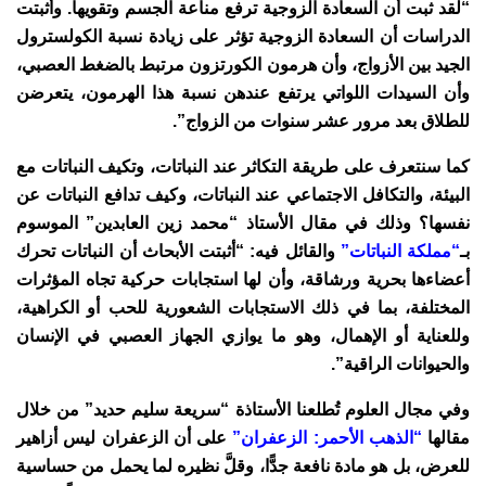
“لقد ثبت أن السعادة الزوجية ترفع مناعة الجسم وتقويها. وأثبتت
الدراسات أن السعادة الزوجية تؤثر على زيادة نسبة الكولسترول
الجيد بين الأزواج، وأن هرمون الكورتزون مرتبط بالضغط العصبي،
وأن السيدات اللواتي يرتفع عندهن نسبة هذا الهرمون، يتعرضن
للطلاق بعد مرور عشر سنوات من الزواج”.
كما سنتعرف على طريقة التكاثر عند النباتات، وتكيف النباتات مع
البيئة، والتكافل الاجتماعي عند النباتات، وكيف تدافع النباتات عن
نفسها؟ وذلك في مقال الأستاذ “محمد زين العابدين” الموسوم
بـ
“مملكة النباتات”
والقائل فيه: “أثبتت الأبحاث أن النباتات تحرك
أعضاءها بحرية ورشاقة، وأن لها استجابات حركية تجاه المؤثرات
المختلفة، بما في ذلك الاستجابات الشعورية للحب أو الكراهية،
وللعناية أو الإهمال، وهو ما يوازي الجهاز العصبي في الإنسان
والحيوانات الراقية”.
وفي مجال العلوم تُطلعنا الأستاذة “سريعة سليم حديد” من خلال
مقالها
“الذهب الأحمر: الزعفران”
على أن الزعفران ليس أزاهير
للعرض، بل هو مادة نافعة جدًّا، وقلَّ نظيره لما يحمل من حساسية