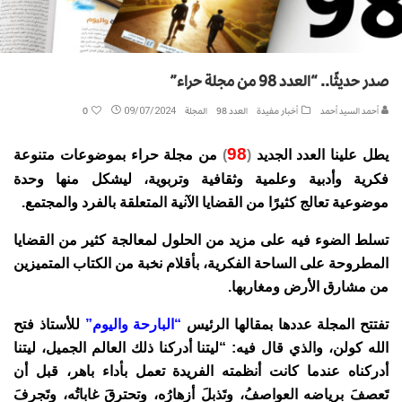
صدر حديثًا.. “العدد 98 من مجلة حراء”
أحمد السيد أحمد
أخبار مفيدة
العدد 98
المجلة
09/07/2024
0
98
يطل علينا العدد الجديد
(
)
من مجلة حراء بموضوعات متنوعة
فكرية وأدبية وعلمية وثقافية وتربوية، ليشكل منها وحدة
موضوعية تعالج كثيرًا من القضايا الآنية المتعلقة بالفرد والمجتمع.
تسلط الضوء فيه على مزيد من الحلول لمعالجة كثير من القضايا
المطروحة على الساحة الفكرية، بأقلام نخبة من الكتاب المتميزين
من مشارق الأرض ومغاربها.
تفتتح المجلة عددها بمقالها الرئيس
“البارحة واليوم”
للأستاذ فتح
الله كولن، والذي قال فيه: “ليتنا أدركنا ذلك العالم الجميل، ليتنا
أدركناه عندما كانت أنظمته الفريدة تعمل بأداء باهر، قبل أن
تَعصفَ برياضه العواصفُ، وتَذبلَ أزهارُه، وتحترقَ غاباتُه، وتَجرفَ