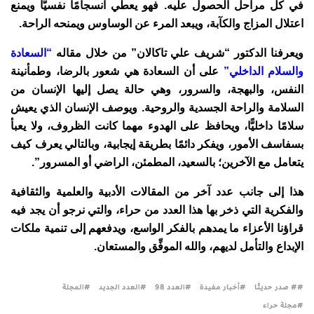
في كل مراحل الحصول عليه. فهو يعطي انسجامًا نفسيًّا ويمنع
اعتلال المزاج والكآبة، ويبعد المرء عن الوساوس ويمنحه الراحة.
ويعرفنا الدكتور “شريف علي تاكالان” من خلال مقاله
“السعادة
والسلام الداخلي”
على أن السعادة هي شعور بالرضا، وطمأنينة
النفس، والبهجة، والسرور، وهي حالة يصل إليها الإنسان من
السلامة والراحة الجسدية والروحية. ويوصف الإنسان الذي يعيش
سلامًا داخليًّا، ويحافظ على الهدوء مهما كانت الظروف، ولا يعبأ
بسفاسف الأمور، ويفكر دائمًا بطريقة إيجابية، وبالتالي يعرف كيف
يتعامل مع الآخرين؛ بالسعيد، المطمئن، الراضي أو المسرور”.
هذا إلى جانب عدد آخر من المقالات الأدبية والعلمية والثقافية
والفكرية التي ذخر بها هذا العدد من حراء، والتي نرجو أن يجد فيه
قراؤنا الأعزاء ما يمدهم بالفكر الواسع، ويدفعهم إلى تنمية ملكات
الإبداع والتأمل لديهم، والله الموفِّق والمستعان.
# صدر حديثًا
أخبار مفيدة
العدد 98
العدد الجديد
المجلة
مجلة حراء