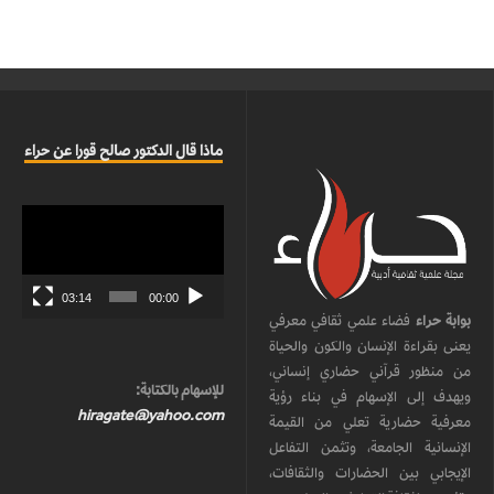
ماذا قال الدكتور صالح قورا عن حراء
مشغل
الفيديو
03:14
00:00
بوابة حراء
فضاء علمي ثقافي معرفي
يعنى بقراءة الإنسان والكون والحياة
من منظور قرآني حضاري إنساني،
للإسهام بالكتابة:
ويهدف إلى الإسهام في بناء رؤية
hiragate@yahoo.com
معرفية حضارية تعلي من القيمة
الإنسانية الجامعة، وتثمن التفاعل
الإيجابي بين الحضارات والثقافات،