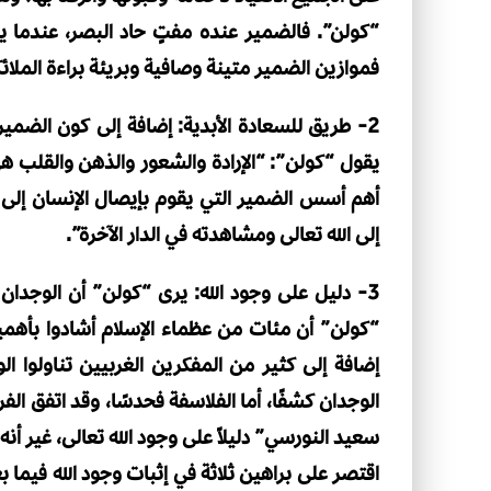
“كولن”. فالضمير عنده مفتٍ حاد البصر، عندما يفت
فموازين الضمير متينة وصافية وبريئة براءة الملائ
2- طريق للسعادة الأبدية: إضافة إلى كون الضمير
يقول “كولن”: “الإرادة والشعور والذهن والقلب
أهم أسس الضمير التي يقوم بإيصال الإنسان إلى الك
إلى الله تعالى ومشاهدته في الدار الآخرة”.
3- دليل على وجود الله: يرى “كولن” أن الوجدان 
“كولن” أن مئات من عظماء الإسلام أشادوا بأهمية ا
إضافة إلى كثير من المفكرين الغربيين تناولوا 
الوجدان كشفًا، أما الفلاسفة فحدسًا، وقد اتفق الف
سعيد النورسي” دليلاً على وجود الله تعالى، غير أنه لا
اقتصر على براهين ثلاثة في إثبات وجود الله فيما ب