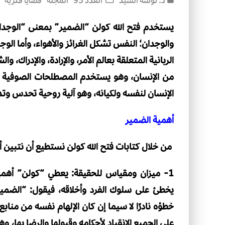
د. نوسه السيد
العدد 95
المجلة
قضايا فكرية
يستخدم فتح الله كولن “الضمير” بمعنى “الوجدان
والوجدان؛ النفس تشكل الغرائز والأهواء، وأما الو
الربانية المتعلقة بعالم الأمر، والإرادة، والإدراك،
من الإنسان، وهو يستخدم المصطلحات الصوفية كم
الإنسان لنفسه ولكيانه، وهو آلية روحية تحدس وتدر
أهمية الضمير
من خلال كتابات فتح الله كولن نستطيع أن نتبين أ
1- ميزان ومقياس للحقيقة: يعطي “كولن” أهمية 
يخطئ على سلوك الفرد وأخلاقه، فيقول: “الضمي
خطؤه نادرًا لا سيما إن كان الإلهام نفسه من مناب
على الجميع الانقياد لأحكامه وقبولها والرضا بها، 