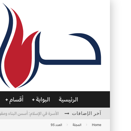
الرئيسية
البوابة
أقسام
آخر الإضافات
الأسرة في الإسلام: أسس البناء ومقو
العظام… صمتٌ يحمل الحياة
Home
المجلة
العدد 95