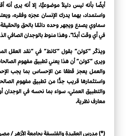
أيضًا بأنه ليس دليلاً موضوعيًّا، إلا أنه يرى أن
واستمداد، بهما يدرك الإنسان عجزه وفقره، ويعتم
سماوي يصدع ويجهر وحده دائمًا بالحق والحقيقة
في أي وقت أبدًا”. وهذا منوط بالوجدان الصافي ال
ويذكّر “كولن” بقول “كانط” في “نقد العقل المح
ويرى “كولن” أن هذا يعني تطبيق مفهوم الصالحا
والعمل يعجز قطعًا عن الإحساس بما يجب الإحس
واستثمارها قريب جدًّا من تطبيق مفهوم الصالحات
والتطبيق العملي، سواء بما نحسه في الوجدان أو
معارف نظرية.
(*) مدرس العقيدة والفلسفة بجامعة الأزهر / مصر.