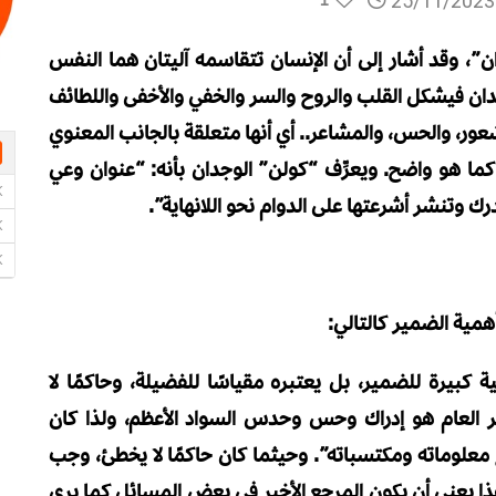
25/11/2023
”، وقد أشار إلى أن الإنسان تتقاسمه آليتان هما النفس
جدان فيشكل القلب والروح والسر والخفي والأخفى واللطائف
 والشعور، والحس، والمشاعر.. أي أنها متعلقة بالجانب المعنوي
ا هو واضح. ويعرِّف “كولن” الوجدان بأنه: “عنوان وعي
ك وتنشر أشرعتها على الدوام نحو اللانهاية”.
همية الضمير كالتالي:
كبيرة للضمير، بل يعتبره مقياسًا للفضيلة، وحاكمًا لا
ر العام هو إدراك وحس وحدس السواد الأعظم، ولذا كان
ع معلوماته ومكتسباته”. وحيثما كان حاكمًا لا يخطئ، وجب
وهذا يعني أن يكون المرجع الأخير في بعض المسائل كما يرى