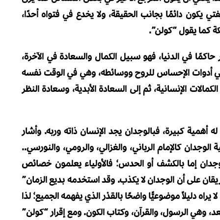
ي يكون دائمًا بجانب الحقيقة، ولا يخدع في فتواه أحدًا،
كة كما يقول “كولن”.
 حاكمًا في الدنيا، فهو سبيل الكمال والسعادة في الآخرة،
 هي أدوات الإحساس للروح ووسائطه، وهي في الوقت نفسه
مالات الإنسانية، ثم إلى السعادة الأبدية، وسعادة النظر
له أهمية كبيرة، فبالوجدان يجد الإنسان ذاته وربه. وأشار
لوجدان كالإمام الرباني، والغزالي، والرومي، والنورسي..
الوجدان إما بالكشف أو الحدس؛ فالأولياء يعلمون خصائص
ريقان على أن الوجدان لا يكذب. وقد استخدمه بديع الزمان”
 يراه دليلاً موضوعيًّا واضحًا بالقدْر الذي يفهمه الجميع؛ لذا
عد، وهي الرسول، والقرآن، وكتاب الكون. ومع إقرار “كولن”