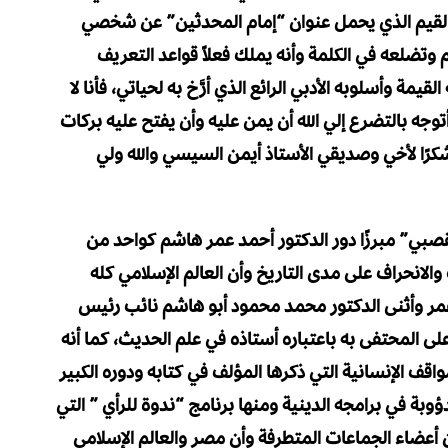
 القيم الذي يحمل عنوان “إمام المحدثين” عن شخصي
وتضلعه في الكلمة وأنه يملك فعلاً قواعد التعريف
ة وأسلوبه الأدبي الرائع الذي أرَّخ به لحياتي، فأنا لا
توجه بالتضرع إلي الله أن يمن عليه وأن يفتح عليه بركات
كرًا لأخي وصديقي الأستاذ أيمن السيسي والله ولي
بي” مبرزًا دور الدكتور أحمد عمر هاشم كواحد من
الانحراف على مدى التاريخ وأن العالم الإسلامي كله
د عمر وأثنى الدكتور محمد محمود أبو هاشم نائب رئيس
لى المحتفى به باعتباره أستاذه في علم الحديث، كما أنه
ف الإنسانية التي ذكرها المؤلف في كتابه ودوره الكبير
وبة في برامجه الدينية ومنها برنامج “ندوة للرأي ” التي
عضاء الجماعات المتطرفة وأن مصر والعالم الإسلامي