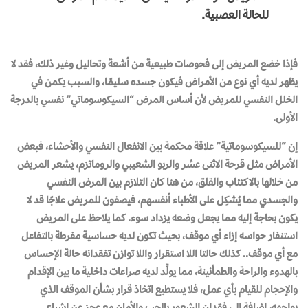
‬للحالة‭ ‬العصبية‭.‬
فإذا خضع المريض إلى فحوصات طبيعية من أشعة وتحاليل وغير ذلك، فقد لا
يظهر لديه أي نوع من الأمراض فيكون جسده سليمًا، والسبب يكمن في
الخلل النفسي للمريض لأن أساس المرض “السيكوسوماتي” نفسي بالدرجة
الأولى.
إن “للسيكوسوماتية” علاقة محكمة بين الانفعال النفسي والأحشاء، فبعض
الأمراض مثل قرحة الاثنى عشر والربو الشعيبي والروماتزم، يشعر المريض
من خلالها بالاكتئاب والقلق، من هنا كان التلازم بين المرض النفسي
والجسدي مما يُشكِل على الأطباء أنفسهم، فيصفون للمريض علاجًا قد لا
يكون بحاجة إليه مما يجعل وضعه يزداد سوء. كما يلاحظ على المريض
استنفار حواسه إزاء أي موقف، بحيث تكون لديه حساسية مفرطة بالتفاعل
مع أي موقف.. كذلك حالتا اللا استقرار واللا توازن تفقدانه حالة الإحساس
بالهدوء والراحة والطمأنينة، مما يولِّد لديه صراعات داخلية ما بين الإقدام
والإحجام للقيام بأي عمل، فلا يستطيع اتخاذ قرار بشأن الموقف الذي
يواجهه، إضافة إلى فقدان الشعور بالحب والأمان مع عجز عن إشباع