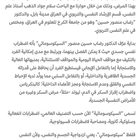
بهذا المرض، وذلك من خلال حوارنا مع الباحث سلام جواد الذهب أستاذ علم
النفس، قسم الإرشاد النفسي والتربوي في العراق مدينة بابل، والدكتور
“رضاب منصور حسين” وهو من جامعة الكرخ للعلوم في العراق، ومختص
في علم النفس التربوي.
بداية عرَّف الدكتور رضاب حسين منصور “السيكوسوماتي” بأنه اضطراب
نفسي جسدي حيث لا يمكن الفصل بينهما، ويرتبط مع مدى إمكانية الفرد
بالتكيف مع مواقف الحياة اليومية والمواقف الاستثنائية، بمنبهاتها العالية
والاستجابة إما بالتفاعل الإيجابي فيستطيع الفرد أن يحافظ على قدراته
الجسدية الظاهرية والداخلية، أو بالتفاعل السلبي مما يولِّد لديه الإحباط
النفسي والقلق وعدم الاستجابة وعجز الأعضاء الداخلية؛ كالبنكرياس
واضطراب إفراز السكر في الدم، ليولد -مثلاً- مرض السكر وغيره من
الأمراض النفسية الجسدية.
تسمى “السيكوسوماتية” الآن حسب التصنيف العالمي، اضطرابات انفعالية
وسلوكية، ثانوية، ومصاحبة لاضطرابات فسيولوجية.
فلفظ “سيكوسوماتي”، يعني ازدواجية الجسم والنفس، ولأن النفس