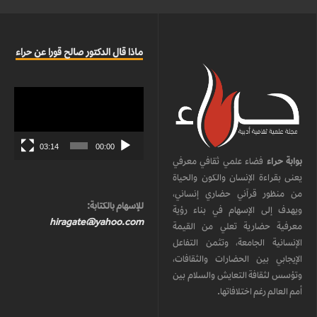
ماذا قال الدكتور صالح قورا عن حراء
مشغل
الفيديو
03:14
00:00
بوابة حراء
فضاء علمي ثقافي معرفي
يعنى بقراءة الإنسان والكون والحياة
من منظور قرآني حضاري إنساني،
للإسهام بالكتابة:
ويهدف إلى الإسهام في بناء رؤية
hiragate@yahoo.com
معرفية حضارية تعلي من القيمة
الإنسانية الجامعة، وتثمن التفاعل
الإيجابي بين الحضارات والثقافات،
وتؤسس لثقافة التعايش والسلام بين
أمم العالم رغم اختلافاتها.