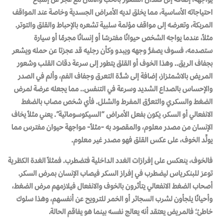
احتياجاته الأساسية، مما يخلق لديه الأمراض الجسدية وخاصة عند المواقف
المربكة، وتعرضه إلى مواقف مؤلمة سلبية تشعره بالإحباط والقلق والتوتر.
مثلاً، عندما يواجه الشخص حيوانًا مفترسًا أو إنسانًا مجرمًا أو سيارة
ستصدمه، فسوف يصفرُّ وجهه ويبدو وكأن رجليه قد عجزتا عن حمله ويشعر
بجفاف الريق.. وهذا الخوف أو القلق يتطور إلى سرعة دقات القلب وشعور
المريض بالاشمئزاز، إضافة إلى شدَّة التعرق وجفاف الفم، وألم في الصدر
والإحساس بالصداع الشديد وسرعة في التنفس.. مما يجعله عرضة لمرض
الضغط والسكري والتعرُّق المفرط والشلل. فأي شخص مصاب بالضغط
الانفعالي أو السكر، يكون بفعل الأمراض “السيكوسوماتية”. يعني مثلاً يخاف
الإنسان من مصدر معلوم، والمقصود به -مثلاً- مواجهة حيوان مفترس مما
يولِّد الخوف، على عكس القلق فهو مصدر غير معلوم.
فالخوف، ينعكس على إفرازات الغدد الداخلية فتضطرب. فمثلاً الغدة الكظرية
توعز للبنكرياس ليضطرب في إفراز السكر فيصاب الإنسان بمرض السكر.
أصحاب الضغط الانفعالي يتأثرون بالخوف والانفعال فيلازمهم مرض الضغط،
وأحيانًا يلجأون لشرب السجائر أو الخمر للترويح عن أنفسهم، وهذا سلوك
خاطئ؛ فالمريض يعتقد أنه يعالج نفسه بينما هو يفاقم الحالة.