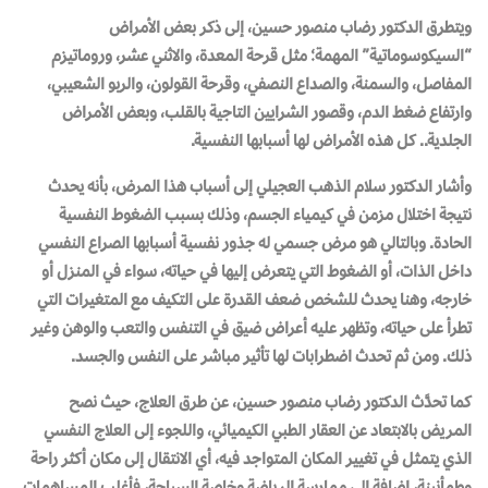
ويتطرق الدكتور رضاب منصور حسين، إلى ذكر بعض الأمراض
“السيكوسوماتية” المهمة؛ مثل قرحة المعدة، والاثني عشر، وروماتيزم
المفاصل، والسمنة، والصداع النصفي، وقرحة القولون، والربو الشعيبي،
وارتفاع ضغط الدم، وقصور الشرايين التاجية بالقلب، وبعض الأمراض
الجلدية.. كل هذه الأمراض لها أسبابها النفسية.
وأشار الدكتور سلام الذهب العجيلي إلى أسباب هذا المرض، بأنه يحدث
نتيجة اختلال مزمن في كيمياء الجسم، وذلك بسبب الضغوط النفسية
الحادة. وبالتالي هو مرض جسمي له جذور نفسية أسبابها الصراع النفسي
داخل الذات، أو الضغوط التي يتعرض إليها في حياته، سواء في المنزل أو
خارجه، وهنا يحدث للشخص ضعف القدرة على التكيف مع المتغيرات التي
تطرأ على حياته، وتظهر عليه أعراض ضيق في التنفس والتعب والوهن وغير
ذلك. ومن ثم تحدث اضطرابات لها تأثير مباشر على النفس والجسد.
كما تحدَّث الدكتور رضاب منصور حسين، عن طرق العلاج، حيث نصح
المريض بالابتعاد عن العقار الطبي الكيميائي، واللجوء إلى العلاج النفسي
الذي يتمثل في تغيير المكان المتواجد فيه، أي الانتقال إلى مكان أكثر راحة
وطمأنينة، إضافة إلى ممارسة الرياضة وخاصة السباحة، فأغلب المساهمات