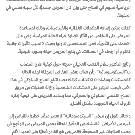
الرياضية تسهم في العلاج حتى وإن كان المرض جسديًّا، لأن سببه نفسي في
الحقيقة.
كذلك يمكن إضافة المكملات الغذائية والفيتامينات، وذلك لمساعدة
المريض على التخلص من الآثار الضارة جراء الحالة المرضية. وفي حال
الاعتماد على الأدوية، فمن المستحسن تناولها بحيث لا تسبب تأثيرات جانبية
كالنوم أو ارتخاء في العضلات، كي يتابع المريض حياته بصورة طبيعية.
وتابع الدكتور سلام الذهب العجيلي حديثه حول كيفية علاج المصاب
ب”السيكوسوماتية”، بأن هناك بعض العقاقير المهدِّئة لهذه الحالة
كالمسكنات ومضادات الاكتئاب، كذلك يجب اتباع العلاج السلوكي في هذا
الأمر، فيجب التركيز على المشكلات الشخصية وإزالة العقبات عن طريق
العلاج النفسي السلوكي والمعرفي، مما يساعد المريض على كيفية إدارة
ظروف الحياة المجهدة بشكل أفضل.
وختامًا نقول إن مرض “السيكوسوماتية” لا يعتبر مرضًا خطيرًا بالقياس إلى
غيره من الأمراض، فالتشخيص الدقيق للحالة يحمي المريض من الوقوع في
مطب العلاجات غير الصحيحة. فالمريض هو القادر فعليًّا على تحديد الألم