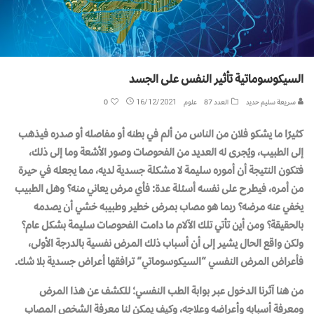
السيكوسوماتية تأثير‭ ‬النفس‭ ‬على‭ ‬الجسد
سريعة سليم حديد
العدد 87
علوم
16/12/2021
0
كثيرًا ما يشكو فلان من الناس من ألم في بطنه أو مفاصله أو صدره فيذهب
إلى الطبيب، ويُجرى له العديد من الفحوصات وصور الأشعة وما إلى ذلك،
فتكون النتيجة أن أموره سليمة لا مشكلة جسدية لديه، مما يجعله في حيرة
من أمره، فيطرح على نفسه أسئلة عدة: فأي مرض يعاني منه؟ وهل الطبيب
يخفي عنه مرضه؟ ربما هو مصاب بمرض خطير وطبيبه خشي أن يصدمه
بالحقيقة؟ ومن أين تأتي تلك الآلام ما دامت الفحوصات سليمة بشكل عام؟
ولكن واقع الحال يشير إلى أن أسباب ذلك المرض نفسية بالدرجة الأولى،
فأعراض المرض النفسي “السيكوسوماتي” ترافقها أعراض جسدية بلا شك.
من هنا آثرنا الدخول عبر بوابة الطب النفسي؛ للكشف عن هذا المرض
ومعرفة أسبابه وأعراضه وعلاجه، وكيف يمكن لنا معرفة الشخص المصاب