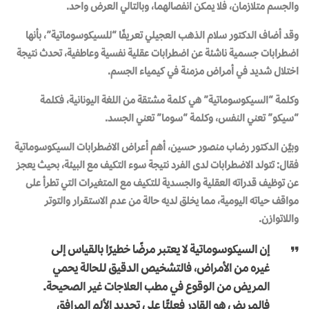
والجسم متلازمان، فلا يمكن انفصالهما، وبالتالي العرض واحد.
وقد أضاف الدكتور سلام الذهب العجيلي تعريفًا “للسيكوسوماتية”، بأنها
اضطرابات جسمية ناشئة عن اضطرابات عقلية نفسية وعاطفية، تحدث نتيجة
اختلال شديد في أمراض مزمنة في كيمياء الجسم.
وكلمة “السيكوسوماتية” هي كلمة مشتقة من اللغة اليونانية، فكلمة
“سيكو” تعني النفس، وكلمة “سوما” تعني الجسد.
وبيَّن الدكتور رضاب منصور حسين، أهم أعراض الاضطرابات السيكوسوماتية
فقال: تتولد الاضطرابات لدى الفرد نتيجة سوء التكيف مع البيئة، بحيث يعجز
عن توظيف قدراته العقلية والجسدية للتكيف مع المتغيرات التي تطرأ على
مواقف حياته اليومية، مما يخلق لديه حالة من عدم الاستقرار والتوتر
واللاتوازن.
‬المريض‭ ‬من‭ ‬الوقوع‭ ‬في‭ ‬مطب‭ ‬العلاجات‭ ‬غير‭ ‬الصحيحة‭.