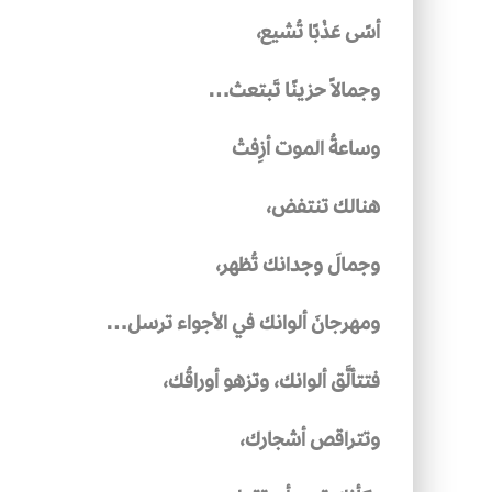
أسًى عَذْبًا تُشيع،
وجمالاً حزينًا تَبتعث…
وساعةُ الموت أزِفتْ
هنالك تنتفض،
وجمالَ وجدانك تُظهر،
ومهرجانَ ألوانك في الأجواء ترسل…
فتتألَّق ألوانك، وتزهو أوراقُك،
وتتراقص أشجارك،