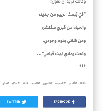
وكأنك تريد أن تقول:
“فيَّ يُبعث الربيع من جديد،
والحياة من قبري ستُنشَر،
ومن فنائي يقوم وجودي،
وتحت رمادي لهبُ قيامي”…
***
33
ألوان
الخريف
الربيع
العدد
الله
ظلال
فتح
TWITTER
FACEBOOK