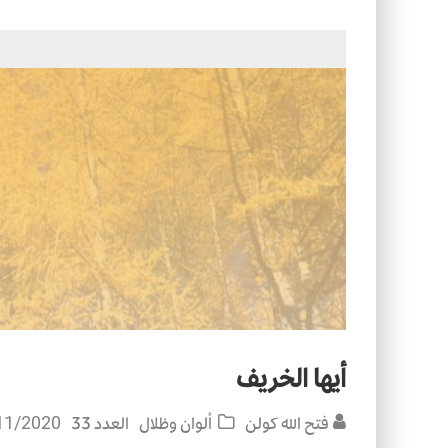
الفخار العربي… هوية تراثية وحداثة ع
الأسرة في الإسلام: أسس البناء ومقو
أيها الخريف
فتح الله كولن
ألوان وظلال
العدد 33
11/2020