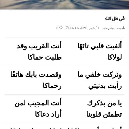
في ظل الله
محمد عباس داود
شعر
14/11/2024
0
ألفيت قلبي تائهًا
أنت القريب وقد
لولاكا
طلبت حماكا
وتركت خلفي ما
وقصدت بابك هاتفًا
رأيت بدنيتي
رحماكا
يا من بذكرك
أنت المجيب لمن
تطمئن قلوبنا
أراد دعاكا