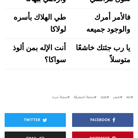
فالأمر أمرك
طي الهلاك بأسره
والوجود جميعه
لولاكا
يا رب جئتك خاشعًا
أنت الإله بمن ألوذ
متوسلاً
سواكا؟
الله
شعر
ظلك
متعة المعرفة
مجلة حراء
TWITTER
FACEBOOK