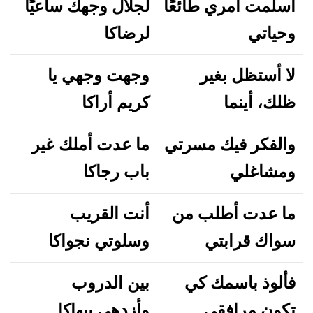
أسلمت أمري طائعًا
لجلال وجهك ساعيًا
وحياتي
لرضاكا
لا أستظل بغير
وجهت وجهي يا
ظلك، أينما
كريم أراكا
والفكر فيك مسرتي
ما عدت أملك غير
ومشاغلي
باب رجاكا
ما عدت أطلب من
أنت القريب
سواك قرابتي
وسلوتي نجواكا
فألوذ باسمك كي
بين الدروب
تكون مرافقي
وأزدهي ببهاكا