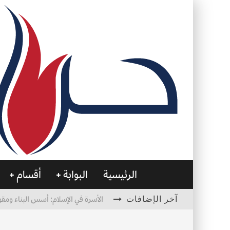
الرئيسية
البوابة
أقسام
آخر الإضافات
الأسرة في الإسلام: أسس البناء ومقو
العظام… صمتٌ يحمل الحياة