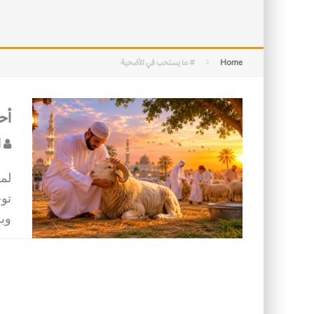
التصميم بين الهندسة والكون
الأمن في ضوء الوحي
Home
# ما يستحب في الأضحية
أح
أ
لما
توح
وب