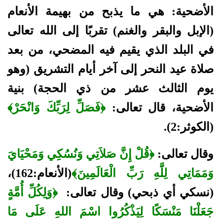
الأضحية:
هي ما
يذبح من بهيمة الأنعام
(الإبل والبقر والغنم) تقربًا إلى الله تعالى
في البلد الذي يقيم فيه المضحي، من بعد
صلاة عيد النحر إلى آخر أيام
التشريق (وهو
يوم الثالث عشر من ذي الحجة) بنية
الأضحية، قال تعالى:
﴿
فَصَلِّ لِرَبِّكَ وَانْحَرْ﴾
(الكوثر:2).
وقال تعالى:
﴿قُلْ إِنَّ صَلاَتِي وَنُسُكِي وَمَحْيَايَ
وَمَمَاتِي لِلَّهِ رَبِّ الْعَالَمِينَ﴾
(الأنعام:162)،
(نسكي أي ذبحي) وقال تعالى:
﴿وَلِكُلِّ أُمَّةٍ
جَعَلْنَا مَنْسَكًا لِيَذْكُرُوا اسْمَ اللهِ عَلَى مَا