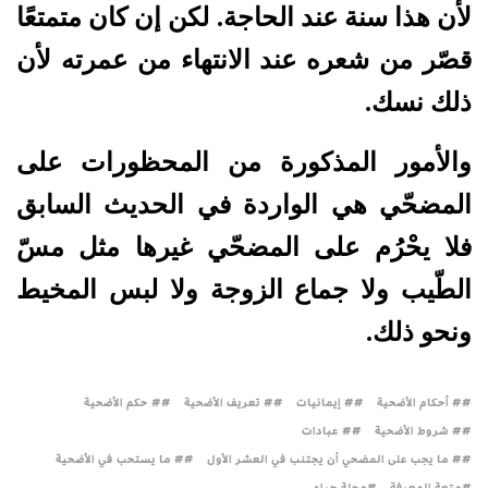
لأن هذا سنة عند الحاجة. لكن إن كان متمتعًا
قصّر من شعره عند الانتهاء من عمرته لأن
ذلك نسك.
والأمور المذكورة من المحظورات على
المضحّي هي الواردة في الحديث السابق
فلا يحْرُم على المضحّي غيرها مثل مسّ
الطّيب ولا جماع الزوجة ولا لبس المخيط
ونحو ذلك.
# أحكام الأضحية
# إيمانيات
# تعريف الأضحية
# حكم الأضحية
# شروط الأضحية
# عبادات
# ما يجب على المضحي أن يجتنب في العشر الأول
# ما يستحب في الأضحية
متعة المعرفة
مجلة حراء