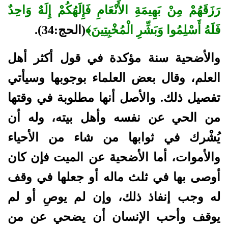
رَزَقَهُمْ مِنْ بَهِيمَةِ الأَنْعَامِ فَإِلَهُكُمْ إِلَهٌ وَاحِدٌ
فَلَهُ أَسْلِمُوا وَبَشِّرِ الْمُخْبِتِينَ﴾
(الحج:34).
والأضحية سنة مؤكدة في قول أكثر أهل
العلم، وقال بعض العلماء بوجوبها وسيأتي
تفصيل ذلك. والأصل أنها مطلوبة في وقتها
من الحي عن نفسه وأهل بيته، وله أن
يُشْرك في ثوابها من شاء من الأحياء
والأموات، أما الأضحية عن الميت فإن كان
أوصى بها في ثلث ماله أو جعلها في وقف
له وجب إنفاذ ذلك، وإن لم يوصِ أو لم
يوقف وأحب الإنسان أن يضحي عن من