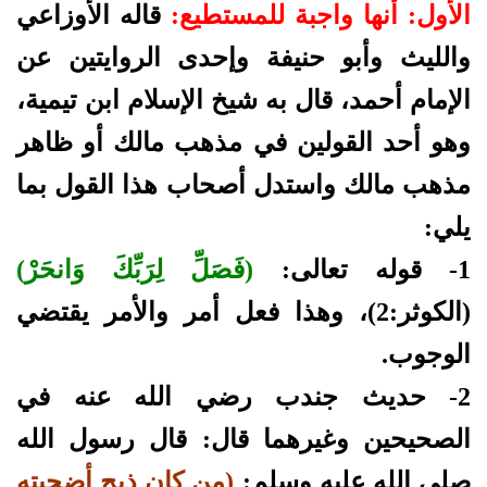
الأول: أنها واجبة للمستطيع:
قاله الأوزاعي
والليث وأبو حنيفة وإحدى الروايتين عن
الإمام أحمد، قال به شيخ الإسلام ابن تيمية،
وهو أحد القولين في مذهب مالك أو ظاهر
مذهب مالك واستدل أصحاب هذا القول بما
يلي:
1- قوله تعالى:
(فَصَلِّ لِرَبِّكَ وَانحَرْ)
(الكوثر:2)، وهذا فعل أمر والأمر يقتضي
الوجوب.
2- حديث جندب رضي الله عنه في
الصحيحين وغيرهما قال: قال رسول الله
صلى الله عليه وسلم:
(من كان ذبح أضحيته