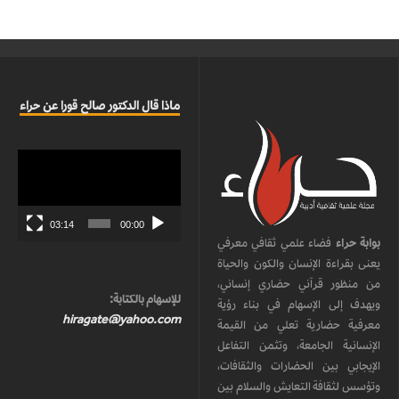
ماذا قال الدكتور صالح قورا عن حراء
مشغل
الفيديو
03:14
00:00
بوابة حراء
فضاء علمي ثقافي معرفي
يعنى بقراءة الإنسان والكون والحياة
من منظور قرآني حضاري إنساني،
للإسهام بالكتابة:
ويهدف إلى الإسهام في بناء رؤية
hiragate@yahoo.com
معرفية حضارية تعلي من القيمة
الإنسانية الجامعة، وتثمن التفاعل
الإيجابي بين الحضارات والثقافات،
وتؤسس لثقافة التعايش والسلام بين