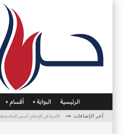
الرئيسية
البوابة
أقسام
آخر الإضافات
الأسرة في الإسلام: أسس البناء ومقو
العظام… صمتٌ يحمل الحياة