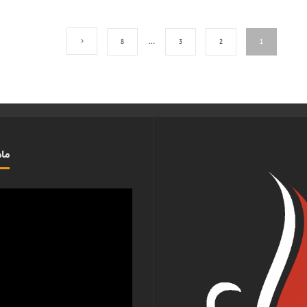
8
…
3
2
1
ماذ
مشغل
الفيديو