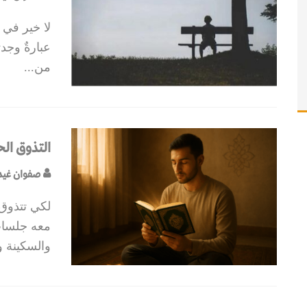
لا خير في 
عبارةٌ وجد
من
...
التذوق ال
صفوان غيد
لكي تتذوق 
معه جلسات
والسكينة