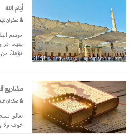
أيام الله
صفوان غيد
موسم البنا
بينهما عز 
قَوْمَكَ مِنَ 
مشاريع قر
صفوان غيد
تعالوا نسجد
خوف ولا وج