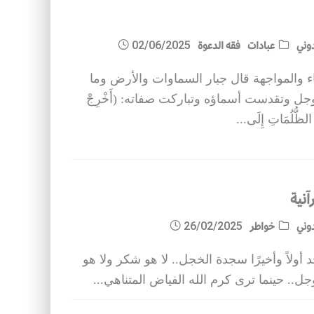
وني
عبادات
فقه الدعوة
02/06/2025
ء والمواجهة قال جبار السماوات والأرض وما
وجل وتقدست أسماؤه وتباركت صفاته: (أَخْرِجْ
الظُّلُمَاتِ إِلَى
...
آنية
وني
خواطر
26/02/2025
 أولاً وأخيرًا سجدة الخجل.. لا هو شكر ولا هو
ل.. حينما ترى كرم الله الفياض المتناهي
...