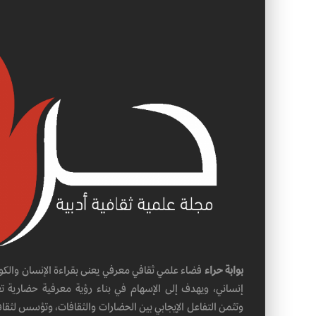
بوابة حراء
فضاء علمي ثقافي معرفي يعنى بقراءة الإنسان والكو
إنساني، ويهدف إلى الإسهام في بناء رؤية معرفية حضارية تعل
وتثمن التفاعل الإيجابي بين الحضارات والثقافات، وتؤسس لثقاف