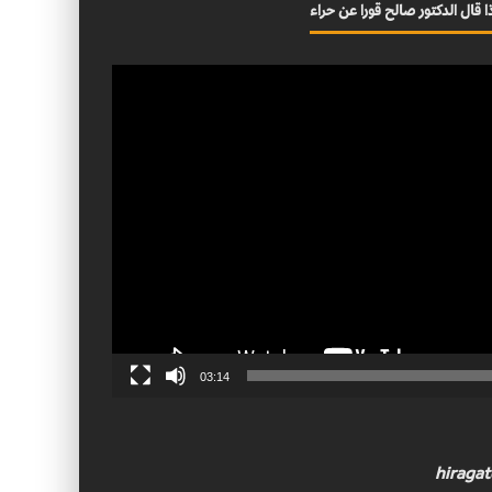
ا قال الدكتور صالح قورا عن حراء
03:14
hiraga