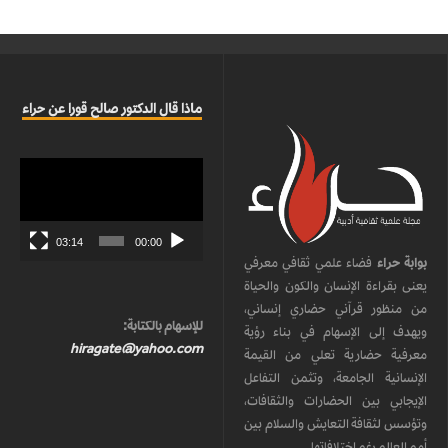
ماذا قال الدكتور صالح قورا عن حراء
مشغل
الفيديو
03:14
00:00
بوابة حراء
فضاء علمي ثقافي معرفي
يعنى بقراءة الإنسان والكون والحياة
من منظور قرآني حضاري إنساني،
للإسهام بالكتابة:
ويهدف إلى الإسهام في بناء رؤية
hiragate@yahoo.com
معرفية حضارية تعلي من القيمة
الإنسانية الجامعة، وتثمن التفاعل
الإيجابي بين الحضارات والثقافات،
وتؤسس لثقافة التعايش والسلام بين
أمم العالم رغم اختلافاتها.