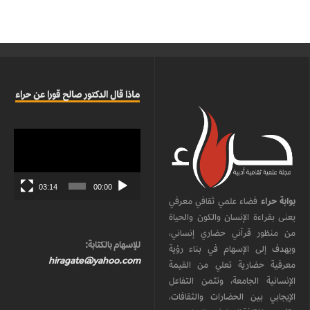
ماذا قال الدكتور صالح قورا عن حراء
مشغل
الفيديو
03:14
00:00
بوابة حراء
فضاء علمي ثقافي معرفي
يعنى بقراءة الإنسان والكون والحياة
من منظور قرآني حضاري إنساني،
للإسهام بالكتابة:
ويهدف إلى الإسهام في بناء رؤية
hiragate@yahoo.com
معرفية حضارية تعلي من القيمة
الإنسانية الجامعة، وتثمن التفاعل
الإيجابي بين الحضارات والثقافات،