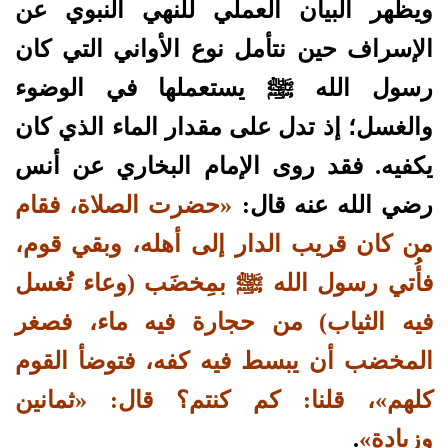
ويظهر البيان العملي للنهي النبوي عن
الإسراف حين نتأمل نوع الأواني التي كان
رسول الله ﷺ يستعملها في الوضوء
والغسل؛ إذ تدل على مقدار الماء الذي كان
يكفيه. فقد روى الإمام البخاري عن أنس
رضي الله عنه قال:
«حضرت الصلاة، فقام
من كان قريب الدار إلى أهله، وبقي قوم،
فأُتي رسول الله ﷺ بمِخضَب (وعاء تُغسل
فيه الثياب) من حجارة فيه ماء، فصغر
المخضب أن يبسط فيه كفه، فتوضأ القوم
كلهم»، قلنا: كم كنتم؟ قال: «ثمانين
وزيادة»
.