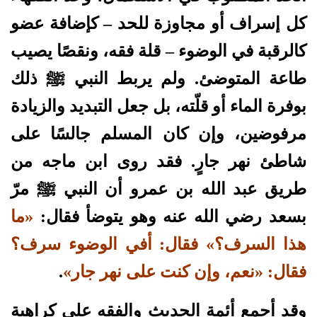
كل إسراف أو مجاوزة للحد – كإضافة عضو
كالرقبة في الوضوء – قلة فقه، ونقصًا يصيب
طاعة المتوضئ. ولم يربط النبي ﷺ ذلك
بوفرة الماء أو قلّته، بل جعل التبديد والزيادة
مرفوضين، وإن كان المسلم جالسًا على
شاطئ نهر جارٍ. فقد روى ابن ماجه من
طريق عبد الله بن عمرو أن النبي ﷺ مرّ
بسعد رضي الله عنه وهو يتوضأ فقال:
«ما
هذا السرف؟» فقال: أفي الوضوء سرف؟
فقال: «نعم، وإن كنت على نهر جار»
.
وقد أجمع أئمة الحديث والفقه على كراهية