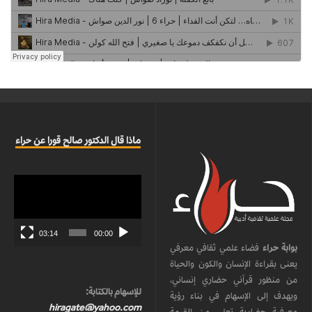
ماذا قال الدكتور صالح قورا عن حراء
مشغل
الفيديو
03:14
00:00
بوابة حراء
فضاء علمي ثقافي معرفي
يعنى بقراءة الإنسان والكون والحياة
من منظور قرآني حضاري إنساني،
للإسهام بالكتابة:
ويهدف إلى الإسهام في بناء رؤية
hiragate@yahoo.com
معرفية حضارية تعلي من القيمة