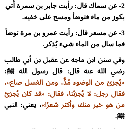
2- عن سماك قال: رأيت جابر بن سمرة أُتي
بكوز من ماء فتوضأ ومسح على خفيه.
3- عن مسعر قال: رأيت عمرو بن مرة توضأ
فما سال من الماء شيء يُذكر.
وفي سنن ابن ماجه عن عقيل بن أبي طالب
رضي الله عنه قال: قال رسول الله ﷺ:
«يُجزئ من الوضوء مُدٌّ، ومن الغسل صاع»،
فقال رجل: لا يُجزئنا، فقال: «قد كان يُجزئ
من هو خير منك وأكثر شعرًا»
، يعني: النبي
ﷺ.