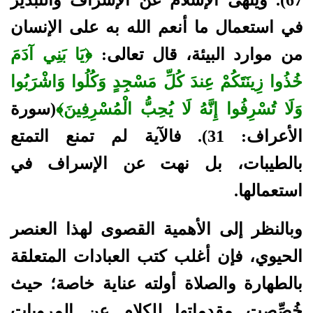
في استعمال ما أنعم الله به على الإنسان
من موارد البيئة، قال تعالى:
﴿يَا بَنِي آدَمَ
خُذُوا زِينَتَكُمْ عِندَ كُلِّ مَسْجِدٍ وَكُلُوا وَاشْرَبُوا
وَلَا تُسْرِفُوا إِنَّهُ لَا يُحِبُّ الْمُسْرِفِينَ﴾
(سورة
الأعراف: 31). فالآية لم تمنع التمتع
بالطيبات، بل نهت عن الإسراف في
استعمالها.
وبالنظر إلى الأهمية القصوى لهذا العنصر
الحيوي، فإن أغلب كتب العبادات المتعلقة
بالطهارة والصلاة أولته عناية خاصة؛ حيث
خُصِّصت مقدماتها للكلام عن المرويات