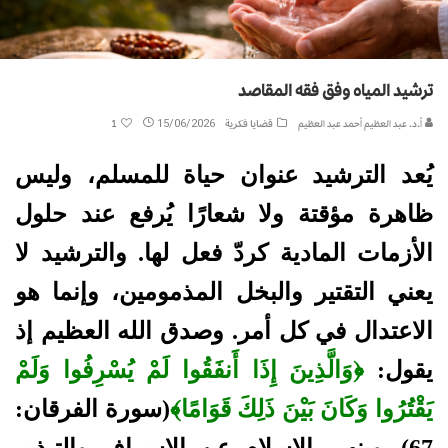
ترشيد المياه وفق فقه المقاصد
أ.د. عبد العظيم أحمد عبد العظيم
قضايا فكرية
15/06/2026
1
يُعد الترشيد عنوان حياة للمسلم، وليس
ظاهرة مؤقتة ولا شعارًا يُرفع عند حلول
الأزمات المادية كردّ فعل لها. والترشيد لا
يعني التقتير والبخل المذمومين، وإنما هو
الاعتدال في كل أمر. وصدق الله العظيم إذ
يقول:
﴿وَالَّذِينَ إِذَا أَنفَقُوا لَمْ يُسْرِفُوا وَلَمْ
يَقْتُرُوا وَكَانَ بَيْنَ ذَلِكَ قَوَامًا﴾
(سورة الفرقان:
67). وينهى الإسلام عن الإسراف والتبذير