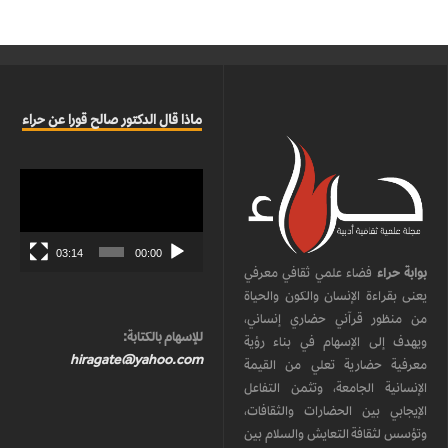
ماذا قال الدكتور صالح قورا عن حراء
مشغل
الفيديو
03:14
00:00
بوابة حراء
فضاء علمي ثقافي معرفي
يعنى بقراءة الإنسان والكون والحياة
من منظور قرآني حضاري إنساني،
للإسهام بالكتابة:
ويهدف إلى الإسهام في بناء رؤية
hiragate@yahoo.com
معرفية حضارية تعلي من القيمة
الإنسانية الجامعة، وتثمن التفاعل
الإيجابي بين الحضارات والثقافات،
وتؤسس لثقافة التعايش والسلام بين