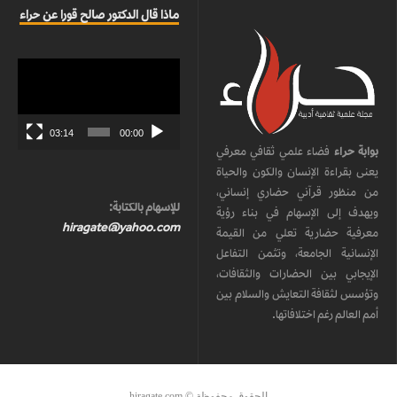
ماذا قال الدكتور صالح قورا عن حراء
مشغل
الفيديو
03:14
00:00
بوابة حراء
فضاء علمي ثقافي معرفي
يعنى بقراءة الإنسان والكون والحياة
من منظور قرآني حضاري إنساني،
للإسهام بالكتابة:
ويهدف إلى الإسهام في بناء رؤية
hiragate@yahoo.com
معرفية حضارية تعلي من القيمة
الإنسانية الجامعة، وتثمن التفاعل
الإيجابي بين الحضارات والثقافات،
وتؤسس لثقافة التعايش والسلام بين
أمم العالم رغم اختلافاتها.
الحقوق محفوظة © hiragate.com