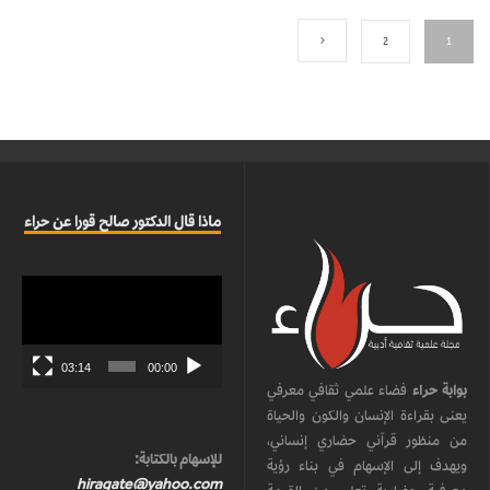
2
1
ماذا قال الدكتور صالح قورا عن حراء
مشغل
الفيديو
03:14
00:00
بوابة حراء
فضاء علمي ثقافي معرفي
يعنى بقراءة الإنسان والكون والحياة
من منظور قرآني حضاري إنساني،
للإسهام بالكتابة:
ويهدف إلى الإسهام في بناء رؤية
hiragate@yahoo.com