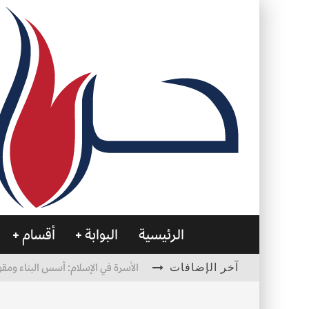
الرئيسية
البوابة
أقسام
آخر الإضافات
الأسرة في الإسلام: أسس البناء ومقو
العظام… صمتٌ يحمل الحياة