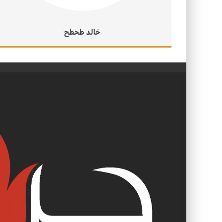
خالد طحطح