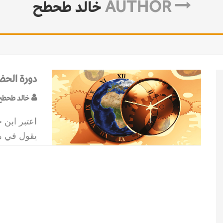
AUTHOR
خالد طحطح
دورة الحض
خالد طحطح
اعتبر ابن خ
يقول في هذ