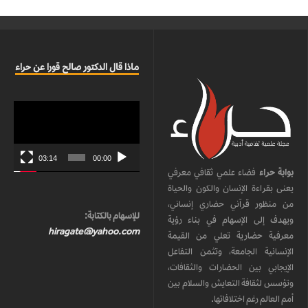
ماذا قال الدكتور صالح قورا عن حراء
مشغل
الفيديو
03:14
00:00
بوابة حراء
فضاء علمي ثقافي معرفي
يعنى بقراءة الإنسان والكون والحياة
من منظور قرآني حضاري إنساني،
للإسهام بالكتابة:
ويهدف إلى الإسهام في بناء رؤية
hiragate@yahoo.com
معرفية حضارية تعلي من القيمة
الإنسانية الجامعة، وتثمن التفاعل
الإيجابي بين الحضارات والثقافات،
وتؤسس لثقافة التعايش والسلام بين
أمم العالم رغم اختلافاتها.