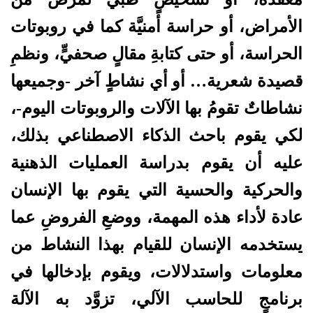
الأمراض، أو حراسة أمنيَّة كما في روبوتات
الحراسة، أو حتى كتابةِ مقالٍ صحفيٍّ، ونظمِ
قصيدة شعرية… أو أي نشاطٍ آخر -وجميعها
نشاطاتٌ تقومُ بها الآلات والروبوتات اليوم-،
لكي يقوم باحث الذكاء الاصطناعي بذلك،
عليه أن يقوم بدراسة العمليات الذهنية
والحركية والحسية التي يقوم بها الإنسان
عادة لأداء هذه المهمة، ووضعِ الفروضِ عما
يستخدمه الإنسان للقيام بهذا النشاط من
معلومات واستدلالات، ويقوم بإدخالها في
برنامجٍ للحاسب الآلي، تزوَّد به الآلة