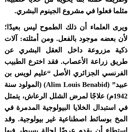
مثلما فعلوا في مشروع الجينوم البشري.
ويرى العلماء أن ذلك الطموح ليس بعيدًا؛
لأن بعضه موجود بالفعل. ومن أمثلته: آلات
ذكية مزروعة داخل العقل البشري عن
طريق زراعة الأعصاب. فقد اخترع الطبيب
الفرنسي الجزائري الأصل “عليم لويس بن
عبيد” (Alim Louis Benabid) (المولود سنة
1942م) علاجًا لمرض الشلل الرعاش، يتمثل
في استبدال الخلايا البيولوجية المدمرة في
المخ بوسائط اصطناعية غير بيولوجية. وقد
استطاع أن يقدم عرضًا لحالة يسيطر فيها