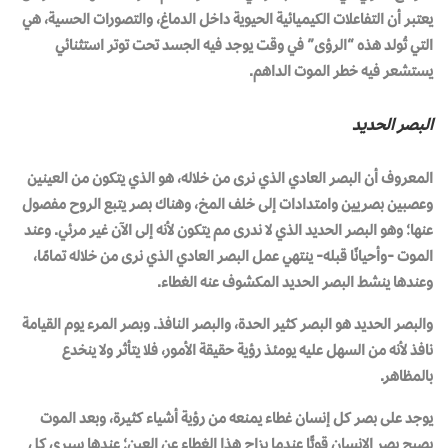
يعتبر أن التفاعلات الكيميائية الحيوية داخل الدماغ، والتصورات الحسية، هي
التي تُولد هذه “الرؤى” في وقت يوجد فيه الجسد تحت توتر استثنائي
يستشعر فيه خطر الموت الداهم.
البصر الحديد
المعروف أن البصر العادي الذي نرى من خلاله، هو الذي يتكون من العينين
وعصبين بصريين وامتدادات إلى خلف المخ، وهناك بصر يتبع الروح مفصول
عنها؛ وهو البصر الحديد الذي لا ندرى مم يتكون لأنه إلى الآن غير مرئي. وعند
الموت -وأحيانًا قبله- ينتهي عمل البصر العادي الذي نرى من خلاله تمامًا،
وعندها ينشط البصر الحديد المكشوف عنه الغطاء.
والبصر الحديد هو البصر كثير الحدة، والبصر النافذ. وبصر المرء يوم القيامة
نافذ لأنه من السهل عليه يومئذ رؤية حقيقة الأمور، فلا يتأثر ولا ينخدع
بالمظاهر.
يوجد على بصر كل إنسان غطاء يمنعه من رؤية أشياء كثيرة، وبعد الموت
يصبح بصر الإنسان قويًّا عندما يزاح هذا الغطاء عن العين؛ عندها سيرى كل