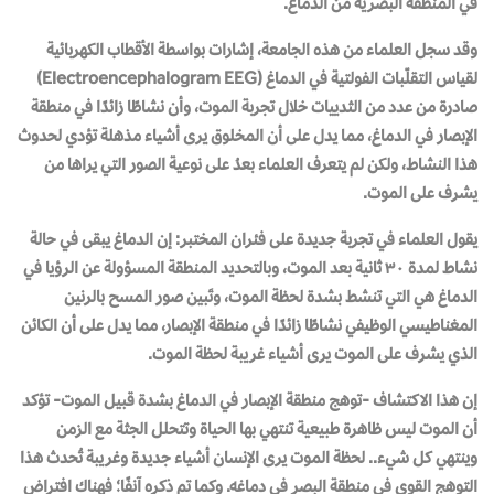
في المنطقة البصرية من الدماغ.
وقد سجل العلماء من هذه الجامعة، إشارات بواسطة الأقطاب الكهربائية
لقياس التقلّبات الفولتية في الدماغ
(Electroencephalogram EEG)
صادرة من عدد من الثدييات خلال تجربة الموت، وأن نشاطًا زائدًا في منطقة
الإبصار في الدماغ، مما يدل على أن المخلوق يرى أشياء مذهلة تؤدي لحدوث
هذا النشاط، ولكن لم يتعرف العلماء بعدُ على نوعية الصور التي يراها من
يشرف على الموت.
يقول العلماء في تجربة جديدة على فئران المختبر: إن الدماغ يبقى في حالة
نشاط لمدة ٣٠ ثانية بعد الموت، وبالتحديد المنطقة المسؤولة عن الرؤيا في
الدماغ هي التي تنشط بشدة لحظة الموت، وتَبين صور المسح بالرنين
المغناطيسي الوظيفي نشاطًا زائدًا في منطقة الإبصار، مما يدل على أن الكائن
الذي يشرف على الموت يرى أشياء غريبة لحظة الموت.
إن هذا الاكتشاف -توهج منطقة الإبصار في الدماغ بشدة قبيل الموت- تؤكد
أن الموت ليس ظاهرة طبيعية تنتهي بها الحياة وتتحلل الجثة مع الزمن
وينتهي كل شيء.. لحظة الموت يرى الإنسان أشياء جديدة وغريبة تُحدث هذا
التوهج القوي في منطقة البصر في دماغه. وكما تم ذكره آنفًا؛ فهناك افتراض