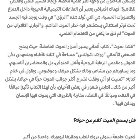
ويسعى الباحثون من وجهة نظر علمية محضة، لإيجاد تفسير علمي وعقلاني
للظاهرة؛ فهناك افتراض يعتبر أن التفاعلات الكيميائية الحيوية داخل الدماغ
والتصورات الحسية، هي التي تُولد هذه “الرؤى” في وقت يوجد فيه الجسد
تحت توتر استثنائي يستشعر فيه خطر الموت الداهم. و”تجارب الاقتراب من
الموت” لم تلق ما يكفي من الاهتمام العلمي.
“هكذا نموت”، كتاب ألماني يسبر أسرار الموت الغامضة، حيث يمنح
الصحفي الألماني “رولاند شولتس” مساحة في كتابه للأطباء ومتعهدي دفن
الموتى ومقدمي الرعاية الروحية وأهل المتوفى، بل والمحتضرين أنفسهم،
وما يساورهم من مشاعر، وذلك بشكل مرهف وموضوعي. ويقول في ختام
كتابه: “تمنيت لو أني وفقت لشرح أكثر جوانب الموت حزنًا في حياتنا، بشكل
أكبر من ذلك.. انتابني شعور في بعض الأحيان، بأن لهذا الكتاب تأثيرًا مبالغًا
في الدفء ومبالغًا في اللطف، مقارنة بالظروف التي يموت فيها الإنسان
ويدفن فيها”.
هل يسمع الميت كلام من حوله؟
فجرت جامعة ستوني بروك للطب ومقرها نيويورك، واحدة من أكبر