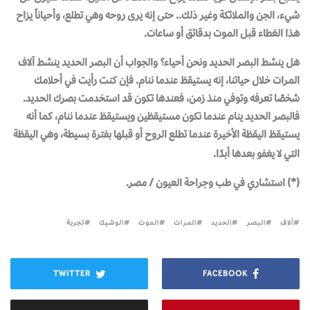
شيء، الجن والملائكة وغير ذلك.. حتى إنه يرى روحه وهي تطلع، وأحياناً يزاح
هذا الغطاء قبل الموت بدقائق أو ساعات.
هل ينشط البصر الحديد ونحن أحياء؟ والجواب أن البصر الحديد ينشط آلاف
المرات خلال حياتنا، إنه يستيقظ عندما ننام. فإن كنت رأيت في أحلامك
شخصًا تعرفه وتوفي منذ زمن، فعندها تكون قد استخدمت بصرك الحديد.
فالبصر الحديد ينام عندما نكون مستيقظين ويستيقظ عندما ننام، كما أنه
يستيقظ اليقظة الأخيرة عندما تطلع الروح أو قبلها بفترة بسيطة، وهي اليقظة
التي لا يغفو بعدها أبدًا.
(
*
)
استشاري في طب وجراحة العيون / مصر.
آلاف
البصر
الحديد
المرات
الموت
الوشيك
تجربة
TWITTER
FACEBOOK