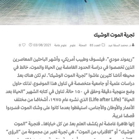
تجربة الموت الوشيك
د. محمد السقا عيد
العدد 85
المجلة
علوم
علوم عامة
03/08/2021
0
“ريموند مودي”، فيلسوف وطبيب أمريكي، وأشهر الباحثين المعاصرين
الذين تخصصوا في دراسة الحدود الغامضة بين الحياة والموت، خالط في
محيطه أناسًا كثيرين عاشوا “تجربة الموت الوشيك”. لم تكن هناك بعدُ
دراسات علمية أو جامعية متخصصة في تناول هذا الموضوع، لذلك حاول
وضع منهجية دقيقة وحقق في ١٥٠ حالة. تناول في كتابه الشهير “الحياة بعد
الحياة”
(Life after Life)
الذي نشره عام ١٩٧٥، أشخاصًا من مختلف
الأعمار والأوطان والأجناس، استيقظوا بعدما كانوا على وشك الموت فسَرَدوا
قصصًا غريبة.
إنها ظاهرة غامضة لم يكشف العلم بعدُ عن كل خباياها.. فتجربة “الموت
الوشيك” أو “الاقتراب من الموت”، هي تجربة تعبر عن مجموعة من “الرؤى”