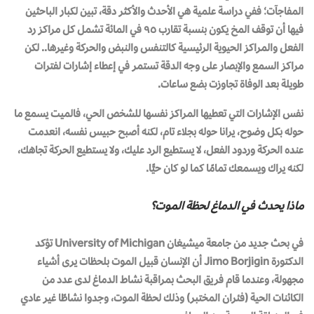
المفاجآت؛ ففي دراسة علمية هي الأحدث والأكثر دقة، تبين لكبار الباحثين
فيها أن توقف المخ يكون بنسبة تقارب ٩٥ في المائة تشمل كل مراكز رد
الفعل والمراكز الحيوية الرئيسية كالتنفس والنبض والحركة وغيرها.. لكن
مراكز السمع والإبصار على وجه الدقة تستمر في إعطاء إشارات لفترات
طويلة بعد الوفاة تجاوزت بضع ساعات.
نفس الإشارات التي تعطيها المراكز نفسها للشخص الحي، فالميت يسمع ما
حوله بكل وضوح، يرانا حوله بجلاء تام، لكنه أصبح حبيس نفسه، انعدمت
عنده الحركة وردود الفعل، لا يستطيع الرد عليك، ولا يستطيع الحركة تجاهك،
لكنه يراك ويسمعك تمامًا كما لو كان حيًّا.
ماذا يحدث في الدماغ لحظة الموت؟
في بحث جديد من جامعة ميشيغان
University of Michigan
تؤكد
الدكتورة
Jimo Borjigin
أن الإنسان قبيل الموت بلحظات يرى أشياء
مجهولة، وعندما قام فريق البحث بمراقبة نشاط الدماغ لدى عدد من
الكائنات الحية (فئران المختبر) وذلك لحظة الموت، وجدوا نشاطًا غير عادي