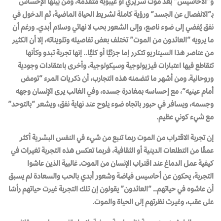
و”الأحاسيس” بعد موت سريري أو غيبوبة متقدمة، ومن بينها الإحساس
بـ”الانفصال عن الجسد” ورؤية كاملة لشريط الحياة الماضية، ثم الدخول في
نفق يُفضي إلى ضوء ناصع، وإلى الشعور بحب لا نهائي وسلام أبدي. ورغم أن
ما يرويه “العائدون من الموت” تختلف بعض تفاصيله وتلويناته، إلا أن الكثير
من عناصر هذا السيناريو تتكرر إما جزئيًّا أو كليًّا.. إنها تجربة تبدو وكأنها
تتقاطع فيها اعتبارات فيزيولوجية وسيكولوجية، وأخرى باعتقادات وجودية
وروحانية. ومن أشهر ما تتضمنه هذه التجارب، أن ذكريات المرء “تومض
أمام عينيه”، مع إحساسه بمغادرة جسده، وفي الغالب يرى الإنسان وجهه
وجسمه، ويسافر في حبور باتجاه ضوء يلوح عند نهاية نفق، ويشعر “بالتوحد”
مع شيء كوني عظيم.
إن تجربة الاقتراب من الموت ربما تنبع من شيء في النفس البشرية أكثر
عمقًا من التطلعات الدينية أو الثقافية، فربما تعكس هذه التجربة تغيرات في
كيفية عمل الدماغ عند اقتراب الإنسان من الموت. غالبية الذين عاشوا
التجربة، يحكون عن أحاسيس فياضة وشعور أبدي بالحب والسعادة لم يسبق
أن عاشوه في حياتهم.. “العائدون” يقولون إن تلك التجربة غيرت حياتهم رأسًا
على عقب، وغيرت نظرتهم إلى الحياة والموت.