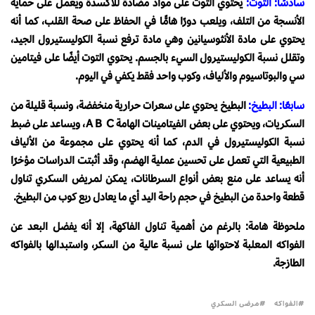
سادسًا: التوت:
يحتوي التوت على مواد مضادة للأكسدة ويعمل على حماية
الأنسجة من التلف، ويلعب دورًا هامًّا في الحفاظ على صحة القلب، كما أنه
يحتوي على مادة الأنثوسيانين وهي مادة ترفع نسبة الكوليستيرول الجيد،
وتقلل نسبة الكوليستيرول السيء بالجسم. يحتوي التوت أيضًا على فيتامين
سي والبوتاسيوم والألياف، وكوب واحد فقط يكفي في اليوم.
سابعًا: البطيخ:
البطيخ يحتوي على سعرات حرارية منخفضة، ونسبة قليلة من
السكريات، ويحتوي على بعض الفيتامينات الهامة A B C، ويساعد على ضبط
نسبة الكوليستيرول في الدم، كما أنه يحتوي على مجموعة من الألياف
الطبيعية التي تعمل على تحسين عملية الهضم، وقد أثبتت الدراسات مؤخرًا
أنه يساعد على منع بعض أنواع السرطانات، يمكن لمريض السكري تناول
قطعة واحدة من البطيخ في حجم راحة اليد أي ما يعادل ربع كوب من البطيخ.
ملحوظة هامة: بالرغم من أهمية تناول الفاكهة، إلا أنه يفضل البعد عن
الفواكه المعلبة لاحتوائها على نسبة عالية من السكر، واستبدالها بالفواكه
الطازجة.
الفواكه
مرضى السكري