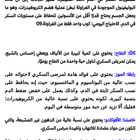
البوليفينول الموجودة في الفراولة تبطئ عملية هضم الكربوهيدرات، وهو ما
يجعل الجسم يحتاج قدرًا أقل من الأنسولين للحفاظ على مستويات السكر
في الدم. الاحتياج اليومي: كوب واحد فقط من الفراولة.09
ثالثًا: التفاح:
يحتوي على كمية كبيرة من الألياف ويعطي إحساس بالشبع،
يمكن لمريض السكري تناول حبة واحدة من التفاح يوميًّا.
رابعًا: الموز
:
يحتوي على فوائد هامة لمرضى السكري لاحتوائه على
نسب عالية من البوتاسيوم و الماغنسيوم، حيث إنه يحافظ على
نسب السكر ثابتة في الدم، وكذلك يعمل على خفض ضغط الدم
بنسبة كبيرة، لكونه يحتوي على نسبة عالية من الكربوهيدرات؛
فعليك ألا تزيد عن حبة موز متوسطة في اليوم.
خامسًا: الأفوكادو:
يحتوي على نسبة عالية من الدهون غير المشبعة، والتي
تتكون من مواد مضادة للالتهاب وتفيدة مرضى السكري.