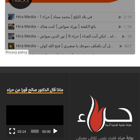
ماذا قال الدكتور صالح قورا عن حراء
مشغل
الفيديو
03:14
00:00
بوابة حراء
فضاء علمي ثقافي معرفي