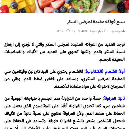
سبع فواكه مفيدة لمرضى السكر
بوابة حراء
أخبار مفيدة
03/07/2024
0
توجد العديد من الفواكه المفيدة لمرضى السكر والتي لا تؤدي إلى ارتفاع
نسبة السكر بالدم، ولكنها تحتوي على العديد من الألياف والفيتامينات
المفيدة للجسم.
أولاً: الشمام (الكنتالوب):
فالشمام يحتوي على البيتاكاروتين وفيتامين سي
المفيدة لمرضى السكري، ويساعد على خفض ضغط الدم، ويقي من
السرطان لاحتوائه على مواد مضادة للأكسدة.
ثانيًا: الفراولة:
حصة واحدة من الفراولة تمد الجسم باحتياجاته اليومية من
فيتامين سي، كما تحتوي الفراولة أيضًا على البوتاسيوم الذي يعمل على
الحفاظ على ضغط الدم، ولأن الفراولة تحتوي على نسبة عالية من الألياف
فتجعل الشخص يشعر بالشبع لفترات طويلة، وتساعد في الحفاظ على
مستويات السكر في الدم تحت السيطرة. تشير الأبحاث إلى أن مادة