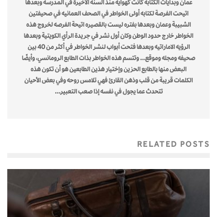
عمان وبدايات الكتابه كانت كهواية منذ السنة الاخيرة في المدرسة وبعدها
اتيحت الفرصة لكتابه أولى الخواطر في الصحف العمانيه في صحيفتين
الشبيبة وعمان وبعدها بفتره ليست بالقصيره اتيحة الفرصه لخروج هذه
الخواطر خارج حدود الوطن وكان أول نشر في جريدة الرأي الكويتية وبعدها
الرؤيه الاماراتيه وبعدها فتحت أبواب لنشر الخواطر في أكثر من 40 بين
صحيفه ومجله وموقع... وتتسم هذه الخواطر بذات الطابع الرومانسي، وأيضًا
البعض منها بالطابع الحزين وإختيار هذين الطابعين هو أن تكون هذه
الكلمات قريبة من قلب وذهن القارئ فهي تلامس روحه وفي بعض الأحيان
تتحدث عما يجول في نفسه إذا صعب التعبير...
RELATED POSTS