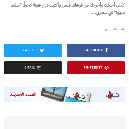
كأنني أحملك وأخرجك من فوهات قلمي وأكتبك دون هوية كحرفًا “سقط
سهوا” في سطري….
سلطنة عمان
TWITTER
FACEBOOK
EMAIL
PINTEREST