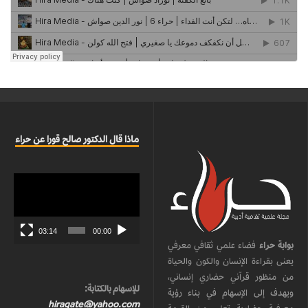
ماذا قال الدكتور صالح قورا عن حراء
مشغل
الفيديو
03:14
00:00
بوابة حراء
فضاء علمي ثقافي معرفي
يعنى بقراءة الإنسان والكون والحياة
من منظور قرآني حضاري إنساني،
للإسهام بالكتابة:
ويهدف إلى الإسهام في بناء رؤية
hiragate@yahoo.com