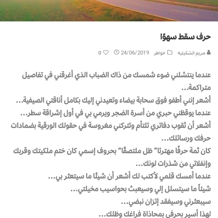
حرف سقط سهوًا
مريم الشكيليه
خواطر
24/06/2019
0
عندما ينتشلني ضوء شمسك من ذاك الضباب الذي أغرقني في تفاصيل
متراكمة…
أشعر إنني أطفو فوق سحابة بيضاء وتعيدني إليك بكامل أناقتي الصيفية…
عندما يوقظني حبري من أسرة الضجر ويرمي بي في أول إشراقة سطر…
أشعر أن ثقوب دفاتري تلتأم وتتركني مغروسة في حقولك الورقية بضمادات
حرفك ورسائلك…
كان ثمة حرفًا مهترئا” ظل ملتصقًا” بحروف إسمي كان ختم ملكيتك وقربك
وإنفلاتي من شذرات لونك…
عندما أمسك قلمي لأكتب لك أشعر أن شيئًا ما سيتعثر بي…
شيئاً ما سيتسلل إلي وسيعبث بحواسيب مخيلتي…
سيبعثرني وسيفقد إتزان نبضي…
لهذا أسير بحرفي بمحاذاة فراغك وظلك…