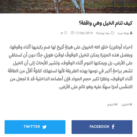
كيف تنام الخيل وهي واقفة؟
بوابة حراء
ماذا ولماذا؟
17/06/2019
0
(حراء أونلاين) خلق الله الخيول على هيئةٍ تُتِيحُ لها ضم ركبتيها أثناء وقوفها،
وبفضل هذه الميّزة يمكن للخيل الوقوفُ لوقتٍ طويلٍ جدًّا دون أن تستلقي
على الأرض، بل ويمكنها النوم أثناء الوقوف، وتشير الأبحاث إلى أن الخيل
تشعر براحةٍ أكبر في نومها بهذه الطريقة لأنها تستهلك كمّيّةً أقلّ من الطاقة
أثناء الوقوف، ونظرًا لكبر حجم الجواد فإن أعضاءه الداخلية قد لا تجعل من
التنفّس أمرًا سهلًا عليه وهو نائم على الأرض.
الخيل
النوم
TWITTER
FACEBOOK