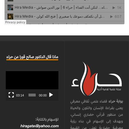
ماذا قال الدكتور صالح قورا عن حراء
مشغل
الفيديو
03:14
00:00
بوابة حراء
فضاء علمي ثقافي معرفي
يعنى بقراءة الإنسان والكون والحياة
من منظور قرآني حضاري إنساني،
للإسهام بالكتابة:
ويهدف إلى الإسهام في بناء رؤية
hiragate@yahoo.com
معرفية حضارية تعلي من القيمة