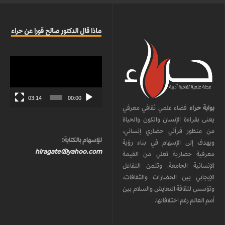
ماذا قال الدكتور صالح قورا عن حراء
مشغل
الفيديو
03:14
00:00
بوابة حراء
فضاء علمي ثقافي معرفي
يعنى بقراءة الإنسان والكون والحياة
من منظور قرآني حضاري إنساني،
للإسهام بالكتابة:
ويهدف إلى الإسهام في بناء رؤية
hiragate@yahoo.com
معرفية حضارية تعلي من القيمة
الإنسانية الجامعة، وتثمن التفاعل
الإيجابي بين الحضارات والثقافات،
وتؤسس لثقافة التعايش والسلام بين
أمم العالم رغم اختلافاتها.