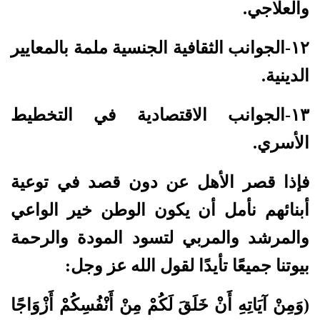
والعلاجي.
١٢-الجوانب الثقافية الجنسية ملمة بالمعايير
الدينية.
١٣-الجوانب الاقتصادية في التخطيط
الأسري.
فإذا قصر الأهل عن دون قصد في توعية
أبنائهم نأمل أن يكون الوطن خير الواعي
والمرشد والمربي لتسود المودة والرحمة
بيوتنا جميعًا تأيدًا لقول الله عز وجل:
(وَمِنْ آيَاتِهِ أَنْ خَلَقَ لَكُمْ مِنْ أَنْفُسِكُمْ أَزْوَاجًا