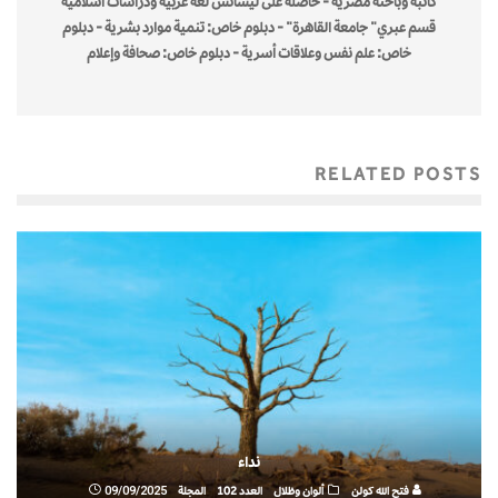
كاتبة وباحثة مصرية - حاصلة على ليسانس لغه عربية ودراسات اسلامية
قسم عبري" جامعة القاهرة" - دبلوم خاص: تنمية موارد بشرية - دبلوم
خاص: علم نفس وعلاقات أسرية - دبلوم خاص: صحافة وإعلام
RELATED POSTS
نداء
فتح الله كولن
ألوان وظلال
العدد 102
المجلة
09/09/2025