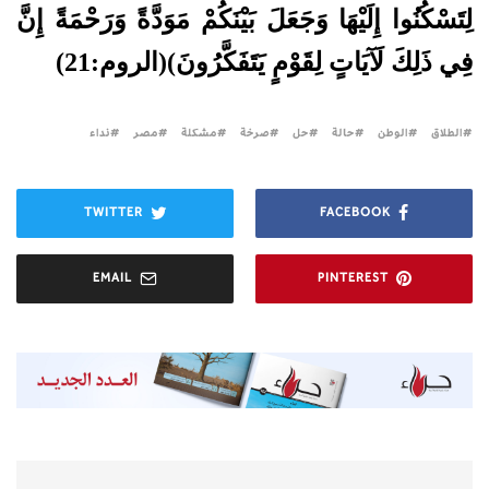
لِتَسْكُنُوا إِلَيْهَا وَجَعَلَ بَيْنَكُمْ مَوَدَّةً وَرَحْمَةً إِنَّ
فِي ذَلِكَ لَآيَاتٍ لِقَوْمٍ يَتَفَكَّرُونَ)(الروم:21)
الطلاق
الوطن
حالة
حل
صرخة
مشكلة
مصر
نداء
TWITTER
FACEBOOK
EMAIL
PINTEREST