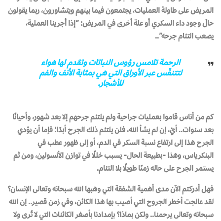
المريض على طاولة العمليات، يجتمعون فيما بينهم ويتشاورون، ربما يقولون
حالَ وجود داء السكري أو علة أخرى في المريض: “إذا أجرينا العملية،
يصعب التئام جرحه”..
الرحمة تلامس رؤوس النباتات وتقدم لها هواء
لتتنفّس عبر الأوراق التي هي بمثابة الأنف والفم
للأشجار.
كم من أناس قاموا بعمليات جراحية ولم يلتئم جرحهم إلا بعد شهور، وأحيانًا
بعد سنوات.. أيْ، إن لم يشأ الله، فلن يلتئم ذلك الجرح أبدًا؛ فإما أن يؤدي
الجرح هذا إلى ارتفاع نسبة السكر في الدم، أو إلى ظهور عطب في
البنكرياس، وهذا -بطبيعة الحال- يسبب خللًا في توازن الأنسولين، ومن ثم
يستمر الجرح على حاله زمنًا طويلًا بلا التئام.
فهل أدركتم الآن مدى أهمية الشفقة التي وهبها الله سبحانه وتعالى الإنسان؟
لقد عالجت أخطر الجروح التي أصيب بها هذا الكائن، وفي زمن قصير.. إن الله
سبحانه وتعالى يرحمنا.. ولكن بماذا؟ بإمدادنا بأصغر الكائنات التي لا تُرى ولا