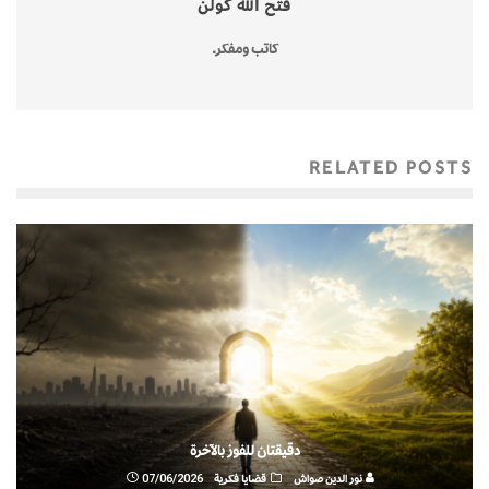
فتح الله كولن
كاتب ومفكر.
RELATED POSTS
دقيقتان للفوز بالآخرة
نور الدين صواش
قضايا فكرية
07/06/2026