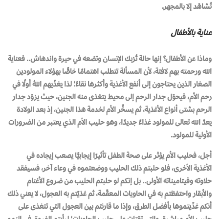
تُشاهَد إلا بالمجهر.
عناية بالأطفال
وماذا عن الأطفال؟ إنها حالة تُرْبك الإنسان وتضعه في حيرة واندهاش.. فعناية
الله ورحمته بهم لافتة، لأن المسألة تتطلب اهتمامًا خاصًّا بهؤلاء المولودين
الصغار الذين يحتاجون إلى أنفع الأغذية وأكثرها نقاءً؛ لذا يغذّيهم اللهُ أولًا في
رحم الأم، فيحوّل جدار الرحم إلى محيط يتغذى منه الجنين، حيث يزوّد جدار
الرحم بشتى أنواع الأغذية، ثم يسخِّر الأم لخدمة هذا الجنين، إذ بعد الولادة
يعدّ الله تعالى للمولود غذاءً جديدًا، وهو حليب الأم الذي يعتبر من الضرورات
الأولية للمولود.
أجل، فحليب الأم يؤثر على صحة الطفل تأثيرًا إيجابيًّا يصعب إيجاده في
الأغذية الأخرى، فلو حلبتم ذلك الحليب ووضعتموه في وعاء آخر، فسيفقد
حلاوته وفيتاميناته الأولى.. بل إنكم لو حلبتم الحليب من ضروع الأغنام
والأبقار واحتفظتم به في الحاويات المعقّمة، ثم غذيّتم به العجول، لا يعني ذلك
أنكم غذّيتموها بأفضل الطرق، وإذا ما قارنتم بين العجول التي تتغذى على
حليب الأم مباشرة، والتي تقتات على حليب الحاويات؛ لرأيتم الفروق في النمو