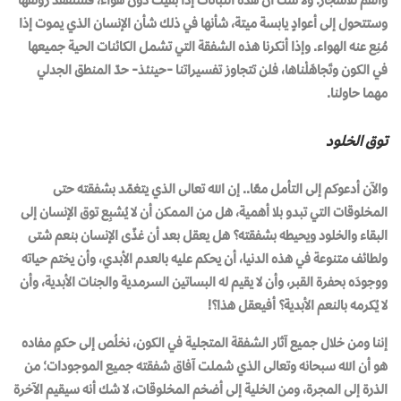
وستتحول إلى أعوادٍ يابسة ميتة، شأنها في ذلك شأن الإنسان الذي يموت إذا
مُنِع عنه الهواء. وإذا أنكرنا هذه الشفقة التي تشمل الكائنات الحية جميعها
في الكون وتَجاهَلْناها، فلن تتجاوز تفسيراتنا -حينئذ- حدّ المنطق الجدلي
مهما حاولنا.
توق الخلود
والآن أدعوكم إلى التأمل معًا.. إن الله تعالى الذي يتغمّد بشفقته حتى
المخلوقات التي تبدو بلا أهمية، هل من الممكن أن لا يُشبِع توق الإنسان إلى
البقاء والخلود ويحيطه بشفقته؟ هل يعقل بعد أن غذّى الإنسان بنعم شتى
ولطائف متنوعة في هذه الدنيا، أن يحكم عليه بالعدم الأبدي، وأن يختم حياته
ووجودَه بحفرة القبر، وأن لا يقيم له البساتين السرمدية والجنات الأبدية، وأن
لا يُكرمه بالنعم الأبدية؟ أفيعقل هذا؟!
إننا ومن خلال جميع آثار الشفقة المتجلية في الكون، نخلُص إلى حكمٍ مفاده
هو أن الله سبحانه وتعالى الذي شملت آفاق شفقته جميع الموجودات؛ من
الذرة إلى المجرة، ومن الخلية إلى أضخم المخلوقات، لا شك أنه سيقيم الآخرة