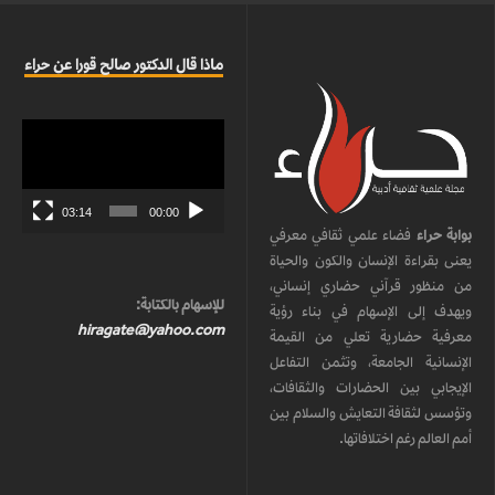
ماذا قال الدكتور صالح قورا عن حراء
مشغل
الفيديو
03:14
00:00
بوابة حراء
فضاء علمي ثقافي معرفي
يعنى بقراءة الإنسان والكون والحياة
من منظور قرآني حضاري إنساني،
للإسهام بالكتابة:
ويهدف إلى الإسهام في بناء رؤية
hiragate@yahoo.com
معرفية حضارية تعلي من القيمة
الإنسانية الجامعة، وتثمن التفاعل
الإيجابي بين الحضارات والثقافات،
وتؤسس لثقافة التعايش والسلام بين
أمم العالم رغم اختلافاتها.