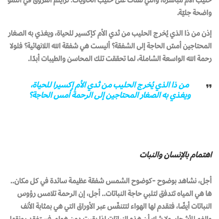
واضحة جليّة.
إذن من ذا الذي يُخرج الحليب من ثدي الأم كإكسير للحياة، ويغذي به الصغار
المحتاجين أمسّ الحاجة إلى الشفقة؟ أليست هي شفقة الله اللانهائية؟ فلولا
رحمة الله الواسعة الشاملة، لما تحققت تلك المحاسن والطيبات أبدًا.
من ذا الذي يُخرج الحليب من ثدي الأم إكسيرا للحياة،
ويغذي به الصغار المحتاجين إلى الرحمة أمس الحاجة؟
اهتمام بالإنسان والنبات
أجل، نشاهد بوضوح -كوضوح الشمس شفقة عظيمة سائدة في كل مكان..
ها هي المياه تتدفق لتلبي حاجة النباتات.. أجل، إن الرحمة تلامس رؤوس
النباتات أيضًا، فتقدم لها الهواء لتتنفّس عبر الأوراق التي هي بمثابة الأنف
والفم للأشجار. ولا شك أن هذه النباتات إذا بقيت دون هواء، فستفقد رونقها