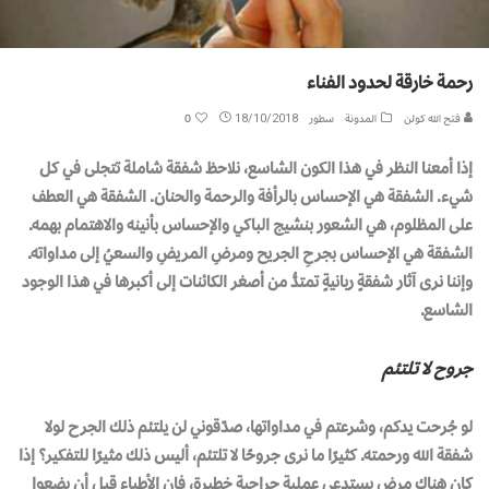
رحمة خارقة لحدود الفناء
فتح الله كولن
المدونة
سطور
18/10/2018
0
إذا أمعنا النظر في هذا الكون الشاسع، نلاحظ شفقة شاملة تتجلى في كل
شيء. الشفقة هي الإحساس بالرأفة والرحمة والحنان. الشفقة هي العطف
على المظلوم، هي الشعور بنشيج الباكي والإحساس بأنينه والاهتمام بهمه.
الشفقة هي الإحساس بجرحِ الجريح ومرضِ المريضِ والسعيُ إلى مداواته.
وإننا نرى آثار شفقةٍ ربانيةٍ تمتدُّ من أصغر الكائنات إلى أكبرها في هذا الوجود
الشاسع.
جروح لا تلتئم
لو جُرحت يدكم، وشرعتم في مداواتها، صدّقوني لن يلتئم ذلك الجرح لولا
شفقة الله ورحمته. كثيرًا ما نرى جروحًا لا تلتئم، أليس ذلك مثيرًا للتفكير؟ إذا
كان هناك مرض يستدعي عملية جراحية خطيرة، فإن الأطباء قبل أن يضعوا