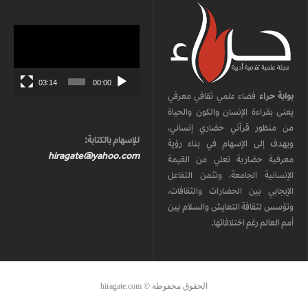
مشغل
الفيديو
03:14
00:00
بوابة حراء
فضاء علمي ثقافي معرفي
يعنى بقراءة الإنسان والكون والحياة
من منظور قرآني حضاري إنساني،
للإسهام بالكتابة:
ويهدف إلى الإسهام في بناء رؤية
hiragate@yahoo.com
معرفية حضارية تعلي من القيمة
الإنسانية الجامعة، وتثمن التفاعل
الإيجابي بين الحضارات والثقافات،
وتؤسس لثقافة التعايش والسلام بين
أمم العالم رغم اختلافاتها.
الحقوق محفوظة © hiragate.com