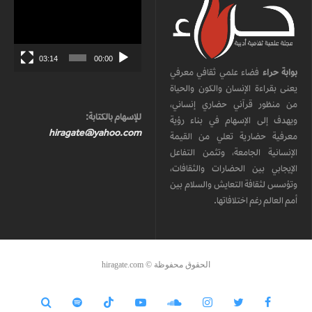
مشغل
الفيديو
03:14
00:00
بوابة حراء
فضاء علمي ثقافي معرفي
يعنى بقراءة الإنسان والكون والحياة
من منظور قرآني حضاري إنساني،
للإسهام بالكتابة:
ويهدف إلى الإسهام في بناء رؤية
hiragate@yahoo.com
معرفية حضارية تعلي من القيمة
الإنسانية الجامعة، وتثمن التفاعل
الإيجابي بين الحضارات والثقافات،
وتؤسس لثقافة التعايش والسلام بين
أمم العالم رغم اختلافاتها.
الحقوق محفوظة © hiragate.com