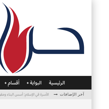
الرئيسية
البوابة
أقسام
آخر الإضافات
الأسرة في الإسلام: أسس البناء ومقو
العظام… صمتٌ يحمل الحياة