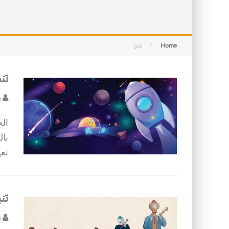
التصميم بين الهندسة والكون
الأمن في ضوء الوحي
Home
لدى
تن
ب
ال
بال
نع
تنب
ن