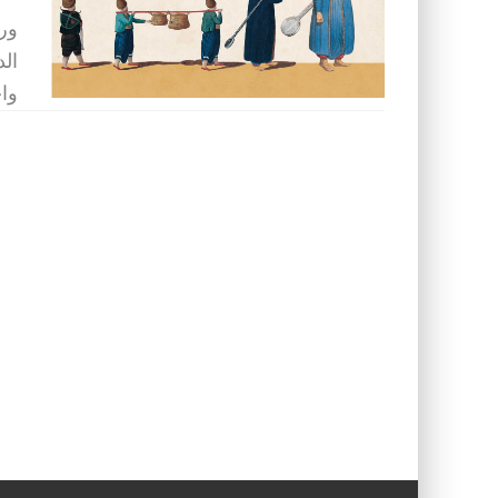
ورد
الد
واخ