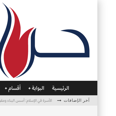
الرئيسية
البوابة
أقسام
آخر الإضافات
الأسرة في الإسلام: أسس البناء ومقو
العظام… صمتٌ يحمل الحياة