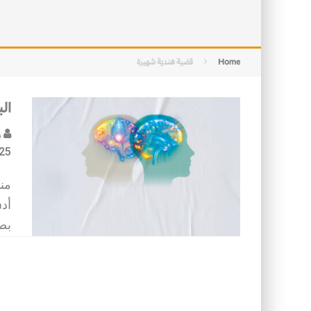
التصميم بين الهندسة والكون
الأمن في ضوء الوحي
Home
قضية هندية شهيرة
ال
ر
25
منذ
أد
بصم