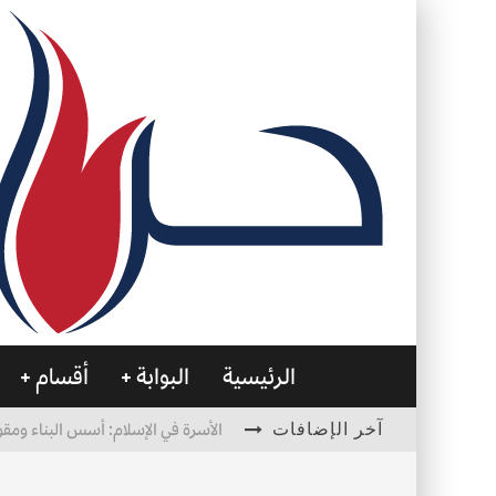
الرئيسية
البوابة
أقسام
آخر الإضافات
الأسرة في الإسلام: أسس البناء ومقو
العظام… صمتٌ يحمل الحياة