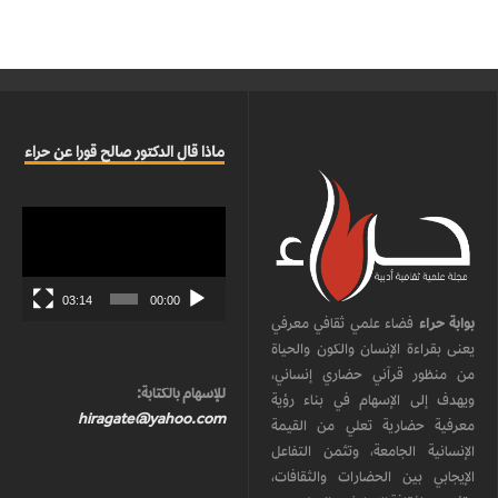
ماذا قال الدكتور صالح قورا عن حراء
مشغل
الفيديو
03:14
00:00
بوابة حراء
فضاء علمي ثقافي معرفي
يعنى بقراءة الإنسان والكون والحياة
من منظور قرآني حضاري إنساني،
للإسهام بالكتابة:
ويهدف إلى الإسهام في بناء رؤية
hiragate@yahoo.com
معرفية حضارية تعلي من القيمة
الإنسانية الجامعة، وتثمن التفاعل
الإيجابي بين الحضارات والثقافات،