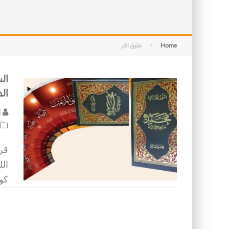
التصميم بين الهندسة والكون
الأمن في ضوء الوحي
Home
عقوق الأم
ال
ال
أ
قرا
الل
كو