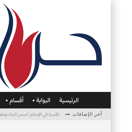
الرئيسية
البوابة
أقسام
آخر الإضافات
الأسرة في الإسلام: أسس البناء ومقو
العظام… صمتٌ يحمل الحياة