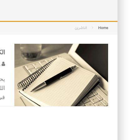
الفخار العربي… هوية تراثية وحداثة ع
الأسرة في الإسلام: أسس البناء ومقو
Home
الناشرين
الك
ع
يحر
الل
في