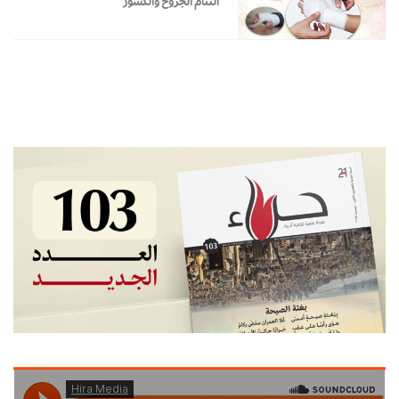
التئام الجروح والكسور