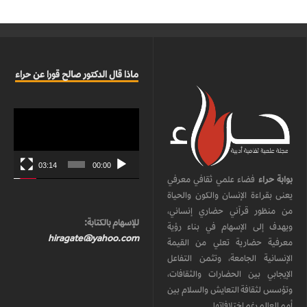
ماذا قال الدكتور صالح قورا عن حراء
مشغل
الفيديو
03:14
00:00
بوابة حراء
فضاء علمي ثقافي معرفي
يعنى بقراءة الإنسان والكون والحياة
من منظور قرآني حضاري إنساني،
للإسهام بالكتابة:
ويهدف إلى الإسهام في بناء رؤية
hiragate@yahoo.com
معرفية حضارية تعلي من القيمة
الإنسانية الجامعة، وتثمن التفاعل
الإيجابي بين الحضارات والثقافات،
وتؤسس لثقافة التعايش والسلام بين
أمم العالم رغم اختلافاتها.