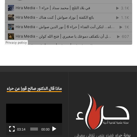
ماذا قال الدكتور صالح قورا عن حراء
مشغل
الفيديو
03:14
00:00
بوابة حراء
فضاء علمي ثقافي معرفي