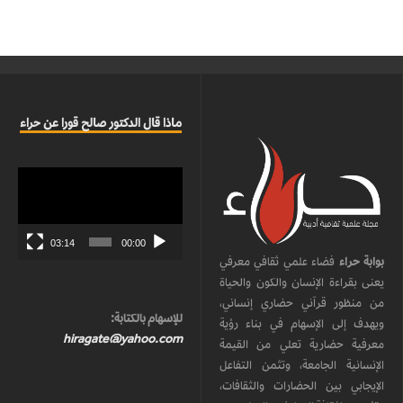
ماذا قال الدكتور صالح قورا عن حراء
مشغل
الفيديو
03:14
00:00
بوابة حراء
فضاء علمي ثقافي معرفي
يعنى بقراءة الإنسان والكون والحياة
من منظور قرآني حضاري إنساني،
للإسهام بالكتابة:
ويهدف إلى الإسهام في بناء رؤية
hiragate@yahoo.com
معرفية حضارية تعلي من القيمة
الإنسانية الجامعة، وتثمن التفاعل
الإيجابي بين الحضارات والثقافات،