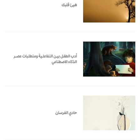
هيئ قلبك
أدب الطفـل بيــن التـفاعلــيـة ومتطلـبات عصـــر
الذكاء الاصطناعي
حادي الفرسان