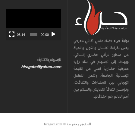
مشغل
الفيديو
03:14
00:00
بوابة حراء
فضاء علمي ثقافي معرفي
يعنى بقراءة الإنسان والكون والحياة
من منظور قرآني حضاري إنساني،
للإسهام بالكتابة:
ويهدف إلى الإسهام في بناء رؤية
hiragate@yahoo.com
معرفية حضارية تعلي من القيمة
الإنسانية الجامعة، وتثمن التفاعل
الإيجابي بين الحضارات والثقافات،
وتؤسس لثقافة التعايش والسلام بين
أمم العالم رغم اختلافاتها.
الحقوق محفوظة © hiragate.com