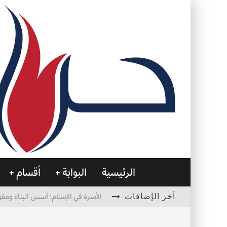
الرئيسية
البوابة
أقسام
آخر الإضافات
الأسرة في الإسلام: أسس البناء ومقو
العظام… صمتٌ يحمل الحياة