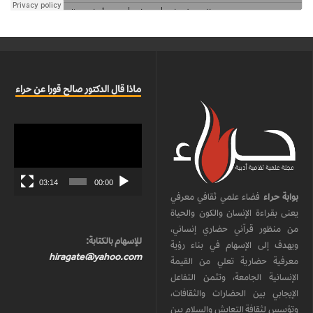
ماذا قال الدكتور صالح قورا عن حراء
مشغل
الفيديو
03:14
00:00
بوابة حراء
فضاء علمي ثقافي معرفي
يعنى بقراءة الإنسان والكون والحياة
من منظور قرآني حضاري إنساني،
للإسهام بالكتابة:
ويهدف إلى الإسهام في بناء رؤية
hiragate@yahoo.com
معرفية حضارية تعلي من القيمة
الإنسانية الجامعة، وتثمن التفاعل
الإيجابي بين الحضارات والثقافات،
وتؤسس لثقافة التعايش والسلام بين