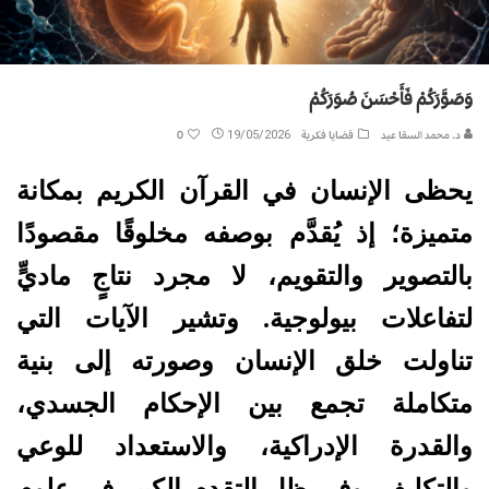
وَصَوَّرَكُمْ فَأَحْسَنَ صُوَرَكُمْ
د. محمد السقا عيد
قضايا فكرية
19/05/2026
0
يحظى الإنسان في القرآن الكريم بمكانة
متميزة؛ إذ يُقدَّم بوصفه مخلوقًا مقصودًا
بالتصوير والتقويم، لا مجرد نتاجٍ ماديٍّ
لتفاعلات بيولوجية. وتشير الآيات التي
تناولت خلق الإنسان وصورته إلى بنية
متكاملة تجمع بين الإحكام الجسدي،
والقدرة الإدراكية، والاستعداد للوعي
والتكليف. وفي ظل التقدم الكبير في علوم