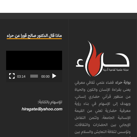
ماذا قال الدكتور صالح قورا عن حراء
مشغل
الفيديو
03:14
00:00
بوابة حراء
فضاء علمي ثقافي معرفي
يعنى بقراءة الإنسان والكون والحياة
من منظور قرآني حضاري إنساني،
للإسهام بالكتابة:
ويهدف إلى الإسهام في بناء رؤية
hiragate@yahoo.com
معرفية حضارية تعلي من القيمة
الإنسانية الجامعة، وتثمن التفاعل
الإيجابي بين الحضارات والثقافات،
وتؤسس لثقافة التعايش والسلام بين