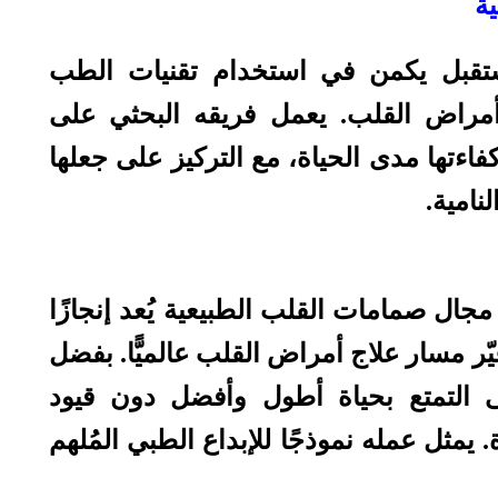
ة
ستقبل يكمن في استخدام تقنيات الطب
أمراض القلب. يعمل فريقه البحثي على
ءتها مدى الحياة، مع التركيز على جعلها
نامية.
جال صمامات القلب الطبيعية يُعد إنجازًا
ف وغيّر مسار علاج أمراض القلب عالميًّا. بفضل
ضى التمتع بحياة أطول وأفضل دون قيود
 يمثل عمله نموذجًا للإبداع الطبي المُلهم