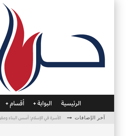
الرئيسية
البوابة
أقسام
آخر الإضافات
الأسرة في الإسلام: أسس البناء ومقو
العظام… صمتٌ يحمل الحياة