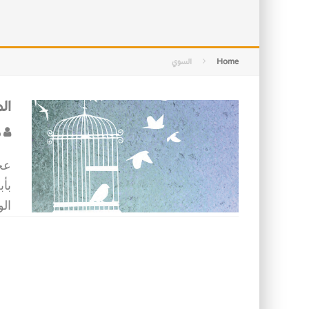
التصميم بين الهندسة والكون
الأمن في ضوء الوحي
Home
السوي
ال
م
عجي
بأب
ال