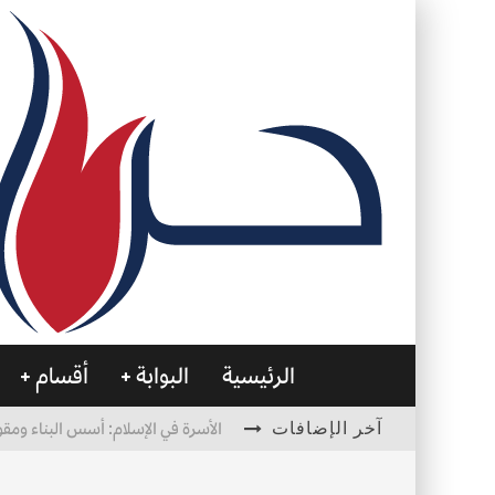
الرئيسية
البوابة
أقسام
آخر الإضافات
الأسرة في الإسلام: أسس البناء ومقو
العظام… صمتٌ يحمل الحياة