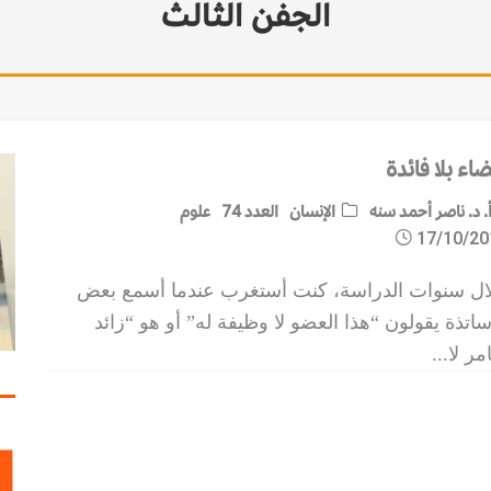
الجفن الثالث
اء بلا فائدة
. د. ناصر أحمد سنه
الإنسان
العدد 74
علوم
17/10/20
ال سنوات الدراسة، كنت أستغرب عندما أسمع بعض
ساتذة يقولون “هذا العضو لا وظيفة له” أو هو “زائد
ر لا
...