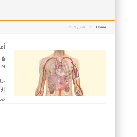
التصميم بين الهندسة والكون
الأمن في ضوء الوحي
Home
الجفن الثالث
أعض
أ
19
خل
الأ
ضام