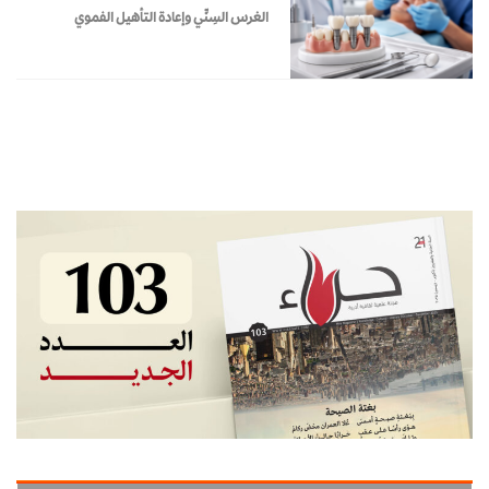
الغرس السِنِّي وإعادة التأهيل الفموي