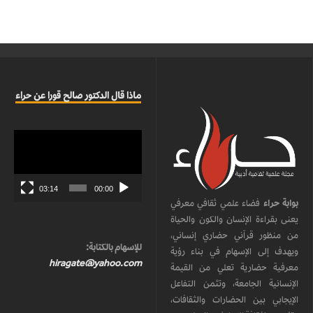
ماذا قال الدكتور صالح قورا عن حراء
مشغل
الفيديو
03:14
00:00
بوابة حراء
فضاء علمي ثقافي معرفي
يعنى بقراءة الإنسان والكون والحياة
من منظور قرآني حضاري إنساني،
للإسهام بالكتابة:
ويهدف إلى الإسهام في بناء رؤية
hiragate@yahoo.com
معرفية حضارية تعلي من القيمة
الإنسانية الجامعة، وتثمن التفاعل
الإيجابي بين الحضارات والثقافات،