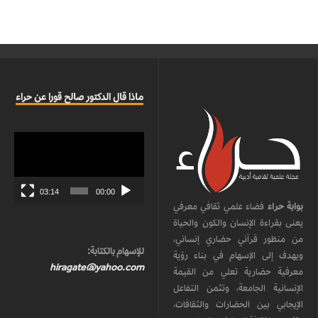
ماذا قال الدكتور صالح قورا عن حراء
مشغل
الفيديو
03:14
00:00
بوابة حراء
فضاء علمي ثقافي معرفي
يعنى بقراءة الإنسان والكون والحياة
من منظور قرآني حضاري إنساني،
للإسهام بالكتابة:
ويهدف إلى الإسهام في بناء رؤية
hiragate@yahoo.com
معرفية حضارية تعلي من القيمة
الإنسانية الجامعة، وتثمن التفاعل
الإيجابي بين الحضارات والثقافات،